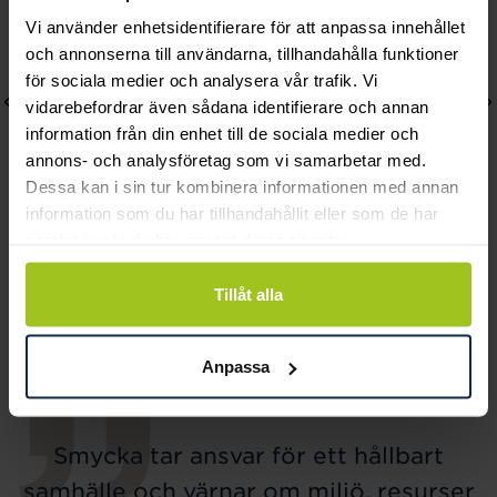
Vi använder enhetsidentifierare för att anpassa innehållet
och annonserna till användarna, tillhandahålla funktioner
för sociala medier och analysera vår trafik. Vi
vidarebefordrar även sådana identifierare och annan
information från din enhet till de sociala medier och
annons- och analysföretag som vi samarbetar med.
Dessa kan i sin tur kombinera informationen med annan
information som du har tillhandahållit eller som de har
samlat in när du har använt deras tjänster.
Thomas Sabo
Thomas Sabo
Charm-hängsmycke Pink
Charm-hängsmycke
Tillåt alla
Sunglasses Connect
mynt
Pris
459 kr
:
459 kr
Pris
149 kr
:
149 kr
Anpassa
Smycka tar ansvar för ett hållbart
samhälle och värnar om miljö, resurser