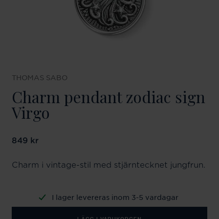
THOMAS SABO
Charm pendant zodiac sign
Virgo
Pris
849 kr
:
849 kr
Charm i vintage-stil med stjärntecknet jungfrun.
I lager levereras inom 3-5 vardagar
LÄGG I VARUKORGEN