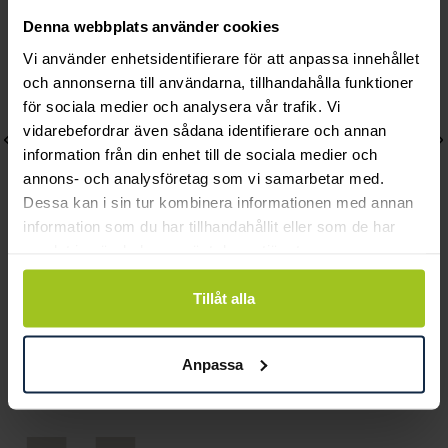
Denna webbplats använder cookies
Vi använder enhetsidentifierare för att anpassa innehållet
och annonserna till användarna, tillhandahålla funktioner
för sociala medier och analysera vår trafik. Vi
vidarebefordrar även sådana identifierare och annan
information från din enhet till de sociala medier och
annons- och analysföretag som vi samarbetar med.
Dessa kan i sin tur kombinera informationen med annan
information som du har tillhandahållit eller som de har
samlat in när du har använt deras tjänster.
August
August
Zodiac Capricorn
Cordel 5 mm 19 cm
Tillåt alla
halsband
Pris
1 950 kr
:
1 950 kr
Pris
1 020 kr
:
1 020 kr
Anpassa