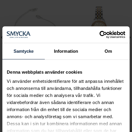
Samtycke
Information
Om
Denna webbplats använder cookies
Lily and Rose
Mockberg
Vi använder enhetsidentifierare för att anpassa innehållet
Emily pearl bracelet -
Royal Watch 28 mm
och annonserna till användarna, tillhandahålla funktioner
Ivory
Pris
2 399 kr
:
2 399 kr
för sociala medier och analysera vår trafik. Vi
Pris
349 kr
:
349 kr
vidarebefordrar även sådana identifierare och annan
information från din enhet till de sociala medier och
annons- och analysföretag som vi samarbetar med.
Dessa kan i sin tur kombinera informationen med annan
information som du har tillhandahållit eller som de har