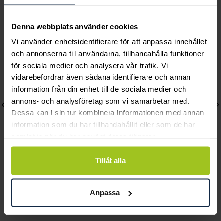
Andra köpte också
Denna webbplats använder cookies
Vi använder enhetsidentifierare för att anpassa innehållet
och annonserna till användarna, tillhandahålla funktioner
för sociala medier och analysera vår trafik. Vi
vidarebefordrar även sådana identifierare och annan
information från din enhet till de sociala medier och
annons- och analysföretag som vi samarbetar med.
Dessa kan i sin tur kombinera informationen med annan
information som du har tillhandahållit eller som de har
samlat in när du har använt deras tjänster.
Tillåt alla
August
August
Heart hänge 18K 8 mm
Heart hänge 18K 7 mm
Anpassa
Pris
1 980 kr
:
1 980 kr
Pris
1 380 kr
:
1 380 kr