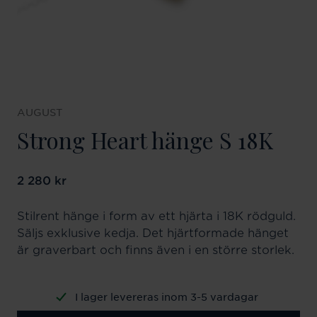
AUGUST
Strong Heart hänge S 18K
Pris
2 280 kr
:
2 280 kr
Stilrent hänge i form av ett hjärta i 18K rödguld.
Säljs exklusive kedja. Det hjärtformade hänget
är graverbart och finns även i en större storlek.
I lager levereras inom 3-5 vardagar