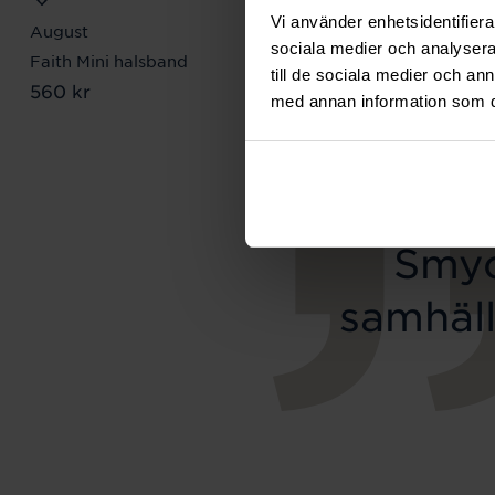
Vi använder enhetsidentifierar
August
Mockberg
sociala medier och analysera 
Faith Mini halsband
Royal Watch 28 mm
till de sociala medier och a
Pris
560 kr
:
560 kr
Pris
2 399 kr
:
2 399 kr
med annan information som du 
Smyc
samhäll