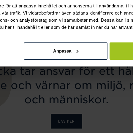
e för att anpassa innehållet och annonserna till användarna, tillh
August
Lily and Rose
vår trafik. Vi vidarebefordrar även sådana identifierare och anna
Pansarlänk 8 mm 50
Emily pearl bracelet -
nnons- och analysföretag som vi samarbetar med. Dessa kan i sin
cm
Ivory
har tillhandahållit eller som de har samlat in när du har använt 
Pris
6 650 kr
:
6 650 kr
Pris
349 kr
:
349 kr
Anpassa
ka tar ansvar för ett hål
e och värnar om miljö, 
och människor.
LÄS MER