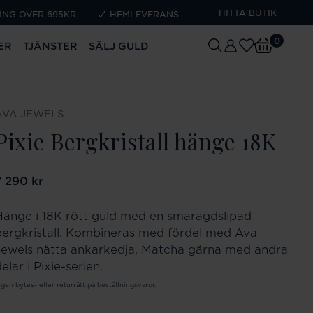
HITTA BUTIK
ING ÖVER 695KR
HEMLEVERANS
0
ER
TJÄNSTER
SÄLJ GULD
AVA JEWELS
Pixie Bergkristall hänge 18K
ris
7 290 kr
:
7 290 kr
Hänge i 18K rött guld med en smaragdslipad
bergkristall. Kombineras med fördel med Ava
Jewels nätta ankarkedja. Matcha gärna med andra
elar i Pixie-serien.
ngen bytes- eller returrätt på beställningsvaror.