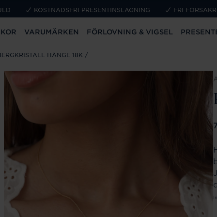
ULD
KOSTNADSFRI PRESENTINSLAGNING
FRI FÖRSÄKR
CKOR
VARUMÄRKEN
FÖRLOVNING & VIGSEL
PRESENT
 BERGKRISTALL HÄNGE 18K
P
d
I