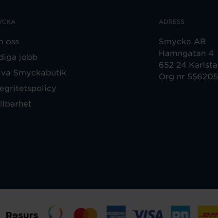
YCKA
ADRESS
 oss
Smycka AB
Hamngatan 4
diga jobb
652 24 Karlst
iva Smyckabutik
Org nr 55620
tegritetspolicy
llbarhet