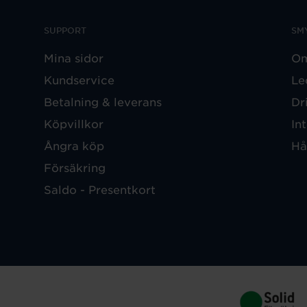
SUPPORT
SM
Mina sidor
Om
Kundservice
Le
Betalning & leverans
Dr
Köpvillkor
In
Ångra köp
Hå
Försäkring
Saldo - Presentkort