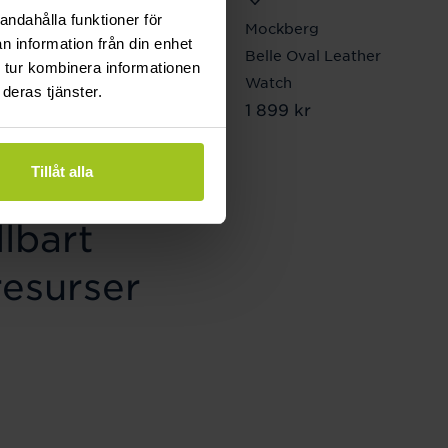
andahålla funktioner för
Mockberg
Mockberg
n information från din enhet
Ellie Gold Necklace
Belle Oval Leather
 tur kombinera informationen
Pris
799 kr
:
799 kr
Watch
deras tjänster.
Pris
1 899 kr
:
1 899 kr
Tillåt alla
lbart
resurser