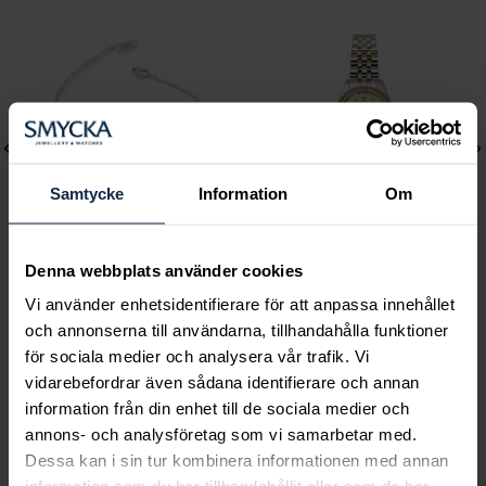
Samtycke
Information
Om
Denna webbplats använder cookies
Lily and Rose
Mockberg
Vi använder enhetsidentifierare för att anpassa innehållet
Emily pearl bracelet -
Royal Watch 28 mm
och annonserna till användarna, tillhandahålla funktioner
Ivory
Pris
2 399 kr
:
2 399 kr
för sociala medier och analysera vår trafik. Vi
Pris
349 kr
:
349 kr
vidarebefordrar även sådana identifierare och annan
information från din enhet till de sociala medier och
annons- och analysföretag som vi samarbetar med.
Dessa kan i sin tur kombinera informationen med annan