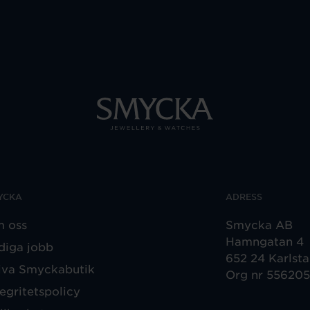
YCKA
ADRESS
 oss
Smycka AB
Hamngatan 4
diga jobb
652 24 Karlst
iva Smyckabutik
Org nr 55620
tegritetspolicy