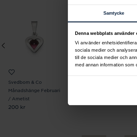
Samtycke
Denna webbplats använder 
Vi använder enhetsidentifierar
sociala medier och analysera 
till de sociala medier och a
med annan information som du 
Svedbom & Co
Svedbom & Co
Månadshänge Februari
Halsband 18k knut
Pris
6 030 kr
:
6 030 kr
/ Ametist
Pris
200 kr
:
200 kr