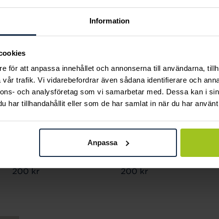
Information
cookies
e för att anpassa innehållet och annonserna till användarna, tillh
vår trafik. Vi vidarebefordrar även sådana identifierare och anna
nnons- och analysföretag som vi samarbetar med. Dessa kan i sin
har tillhandahållit eller som de har samlat in när du har använt 
Svedbom & Co
Svedbom & Co
Anpassa
Månadshänge
Månadshänge Juli /
September / Safir
Rubin
Pris
200 kr
:
200 kr
Pris
200 kr
:
200 kr