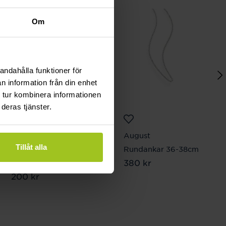
Om
andahålla funktioner för
n information från din enhet
 tur kombinera informationen
deras tjänster.
Svedbom & Co
August
Tillåt alla
Månadshänge
Rundankar 36-38cm
Pris
380 kr
:
380 kr
December / Turkos
Pris
200 kr
:
200 kr