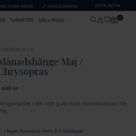
HITTA BUTIK
ING ÖVER 695KR
HEMLEVERANS
0
ER
TJÄNSTER
SÄLJ GULD
SVEDBOM & CO
Månadshänge Maj /
Chrysopras
ris
1 440 kr
:
1 440 kr
Hängsmycke i 18K rött guld med månadsstenen för
Maj.
I lager levereras inom 3-5 vardagar