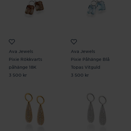
Ava Jewels
Ava Jewels
Pixie Rökkvarts
Pixie Påhänge Blå
påhänge 18K
Topas Vitguld
Pris
3 500 kr
:
3 500 kr
Pris
3 500 kr
:
3 500 kr