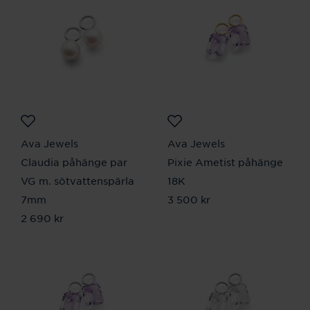
Ava Jewels
Ava Jewels
Claudia påhänge par
Pixie Ametist påhänge
VG m. sötvattenspärla
18K
7mm
Pris
3 500 kr
:
3 500 kr
Pris
2 690 kr
:
2 690 kr