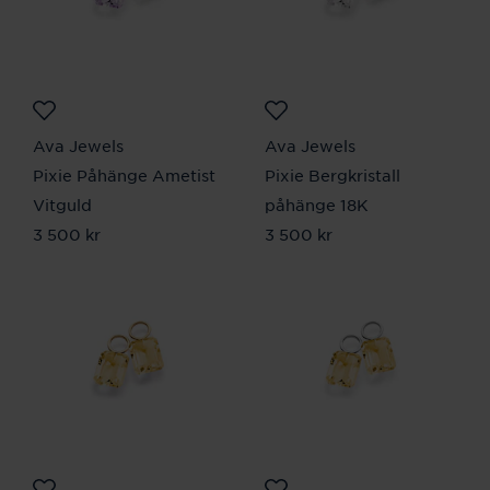
Ava Jewels
Ava Jewels
Pixie Påhänge Ametist
Pixie Bergkristall
Vitguld
påhänge 18K
Pris
3 500 kr
:
3 500 kr
Pris
3 500 kr
:
3 500 kr