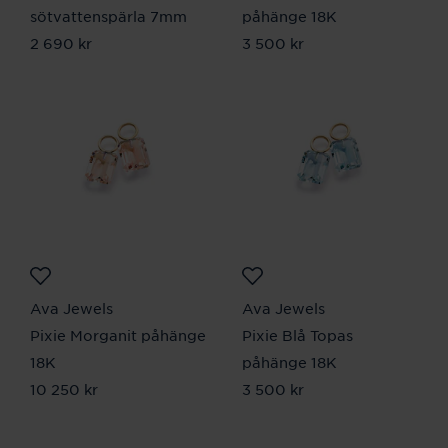
sötvattenspärla 7mm
påhänge 18K
Pris
2 690 kr
:
2 690 kr
Pris
3 500 kr
:
3 500 kr
Ava Jewels
Ava Jewels
Pixie Morganit påhänge
Pixie Blå Topas
18K
påhänge 18K
Pris
10 250 kr
:
10 250 kr
Pris
3 500 kr
:
3 500 kr