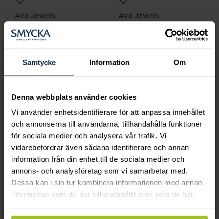
Ava Jewels
Ava Jewels
Pixie Citrin påhänge
Pixie Citrin påhänge
18K
18K
Pris
3 500 kr
:
3 500 kr
Pris
3 500 kr
:
3 500 kr
Samtycke
Information
Om
Denna webbplats använder cookies
Vi använder enhetsidentifierare för att anpassa innehållet
och annonserna till användarna, tillhandahålla funktioner
för sociala medier och analysera vår trafik. Vi
vidarebefordrar även sådana identifierare och annan
information från din enhet till de sociala medier och
annons- och analysföretag som vi samarbetar med.
Dessa kan i sin tur kombinera informationen med annan
Ava Jewels
Ava Jewels
information som du har tillhandahållit eller som de har
Pixie Grön Kvarts
Pixie Grön Kvarts
samlat in när du har använt deras tjänster.
påhänge 18K
påhänge 18K