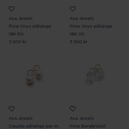
Ava Jewels
Ava Jewels
Pixie Onyx påhänge
Pixie Onyx påhänge
18K RG
18K VG
Pris
3 500 kr
:
3 500 kr
Pris
3 500 kr
:
3 500 kr
Ava Jewels
Ava Jewels
Claudia påhänge par m.
Pixie Bergkristall