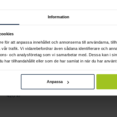
Information
cookies
e för att anpassa innehållet och annonserna till användarna, tillh
vår trafik. Vi vidarebefordrar även sådana identifierare och anna
nnons- och analysföretag som vi samarbetar med. Dessa kan i sin
har tillhandahållit eller som de har samlat in när du har använt 
August
August
Birthstone August
Satin Heart halsband
Anpassa
Pris
690 kr
:
690 kr
hänge
Pris
420 kr
:
420 kr