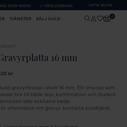
HITTA BUTIK
ING ÖVER 695KR
HEMLEVERANS
0
ER
TJÄNSTER
SÄLJ GULD
AUGUST
Gravyrplatta 16 mm
ris
220 kr
:
220 kr
Rund gravyrbricka i silver 16 mm. Ett smycke som
passar bra till både dop, konfirmation och student.
Berlocken säljs exklusive kedja.
För information om gravyr, kontakta kundtjänst.
I lager levereras inom 3-5 vardagar