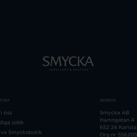
YCKA
ADRESS
 oss
Smycka AB
Hamngatan 4
diga jobb
652 24 Karlst
iva Smyckabutik
Org nr 55620