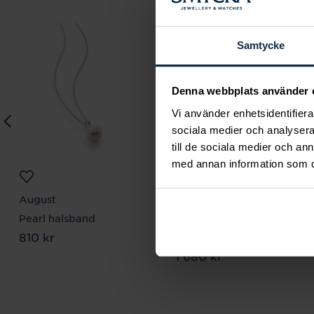
Samtycke
Denna webbplats använder 
Vi använder enhetsidentifierar
sociala medier och analysera 
till de sociala medier och a
med annan information som du 
August
August
Pearl halsband
Kejsarlänk 3,1 mm 21
Pris
810 kr
:
810 kr
cm
Pris
1 680 kr
:
1 680 kr