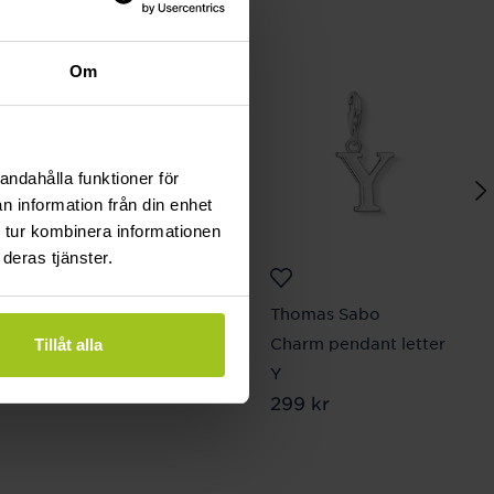
Om
andahålla funktioner för
n information från din enhet
 tur kombinera informationen
deras tjänster.
Thomas Sabo
Thomas Sabo
Bead obsidian matt
Charm pendant letter
Tillåt alla
Pris
199 kr
:
199 kr
Y
Pris
299 kr
:
299 kr