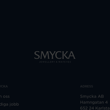
YCKA
ADRESS
 oss
Smycka AB
Hamngatan 4
diga jobb
652 24 Karlst