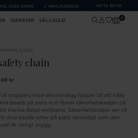
HITTA BUTIK
ING ÖVER 695KR
HEMLEVERANS
0
ER
TJÄNSTER
SÄLJ GULD
THOMAS SABO
safety chain
ris
249 kr
:
249 kr
vå stoppers med silikoninlägg hjälper till att hålla
dina beads på plats och fäster säkerhetskedjan på
ditt Karma Bead-armband. Säkerhetskedjan ser till
att dina beads sitter på plats samtidigt som den
ven är riktigt snygg.