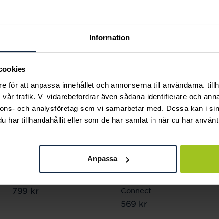
Andra köpte också
Information
cookies
e för att anpassa innehållet och annonserna till användarna, tillh
vår trafik. Vi vidarebefordrar även sådana identifierare och anna
nnons- och analysföretag som vi samarbetar med. Dessa kan i sin
har tillhandahållit eller som de har samlat in när du har använt 
Thomas Sabo
Thomas Sabo
Anpassa
Charm-hängsmycke
Charm-hängsmycke
sol med pärlemor
födelsesten februari
Pris
799 kr
:
799 kr
Connect
Pris
569 kr
:
569 kr