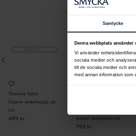
Samtycke
Denna webbplats använder 
Vi använder enhetsidentifierar
sociala medier och analysera 
till de sociala medier och a
med annan information som du 
Thomas Sabo
Thomas Sabo
Charm-ankelkedja 26
Charm-hängsmycke
cm
bokstaven U med vita
Pris
499 kr
:
499 kr
stenar guldpläterad
Pris
799 kr
:
799 kr