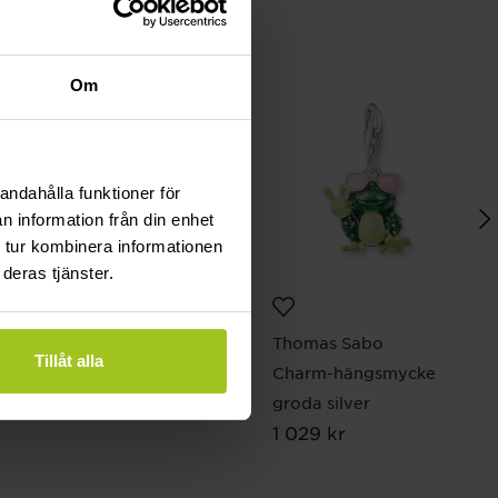
Om
andahålla funktioner för
n information från din enhet
 tur kombinera informationen
deras tjänster.
Thomas Sabo
Thomas Sabo
Tillåt alla
Charm pendant
Charm-hängsmycke
Pris
549 kr
:
549 kr
groda silver
Pris
1 029 kr
:
1 029 kr