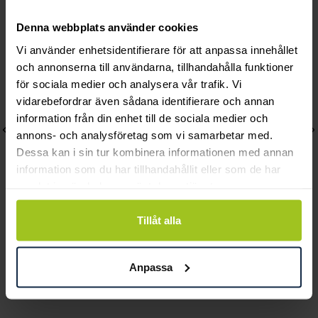
Andra köpte också
Denna webbplats använder cookies
Vi använder enhetsidentifierare för att anpassa innehållet
och annonserna till användarna, tillhandahålla funktioner
för sociala medier och analysera vår trafik. Vi
vidarebefordrar även sådana identifierare och annan
information från din enhet till de sociala medier och
annons- och analysföretag som vi samarbetar med.
Dessa kan i sin tur kombinera informationen med annan
information som du har tillhandahållit eller som de har
samlat in när du har använt deras tjänster.
Tillåt alla
Lily and Rose
Mockberg
Emily pearl bracelet -
Royal Watch 28 mm
Anpassa
Ivory
Pris
2 399 kr
:
2 399 kr
Pris
349 kr
:
349 kr