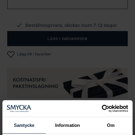
Beställningsvara, skickas inom 7-12 dagar
LÄGG I VARUKORGEN
Lägg till i favoriter
SPECIFIKATIONER
Samtycke
Information
Om