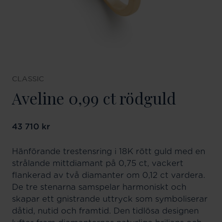
CLASSIC
Aveline 0,99 ct rödguld
Pris
43 710 kr
:
43 710 kr
Hänförande trestensring i 18K rött guld med en
strålande mittdiamant på 0,75 ct, vackert
flankerad av två diamanter om 0,12 ct vardera.
De tre stenarna samspelar harmoniskt och
skapar ett gnistrande uttryck som symboliserar
dåtid, nutid och framtid. Den tidlösa designen