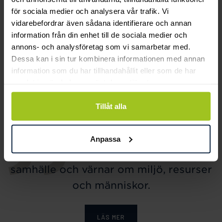
för sociala medier och analysera vår trafik. Vi
vidarebefordrar även sådana identifierare och annan
information från din enhet till de sociala medier och
annons- och analysföretag som vi samarbetar med.
Dessa kan i sin tur kombinera informationen med annan
Lily and Rose
Mockberg
information som du har tillhandahållit eller som de har
Emily pearl bracelet -
Timeless Petite Watch
samlat in när du har använt deras tjänster.
Ivory
Pris
1 999 kr
:
1 999 kr
Pris
349 kr
:
349 kr
Tillåt alla
Anpassa
Smycka tar ansvar för ett hållbart
samhälle och värnar om miljö, resurser
och människor.
LÄS MER