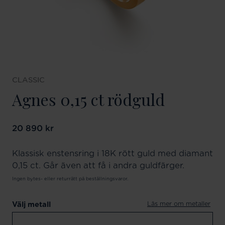
CLASSIC
Agnes 0,15 ct rödguld
Pris
20 890 kr
:
20 890 kr
Klassisk enstensring i 18K rött guld med diamant
0,15 ct. Går även att få i andra guldfärger.
Ingen bytes- eller returrätt på beställningsvaror.
Läs mer om metaller
Välj metall