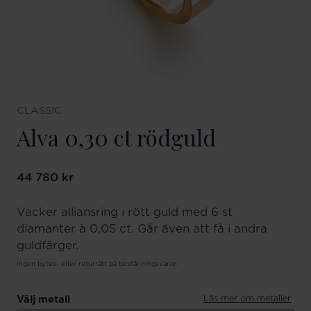
CLASSIC
Alva 0,30 ct rödguld
Pris
44 780 kr
:
44 780 kr
Vacker alliansring i rött guld med 6 st
diamanter à 0,05 ct. Går även att få i andra
guldfärger.
Ingen bytes- eller returrätt på beställningsvaror.
Läs mer om metaller
Välj metall