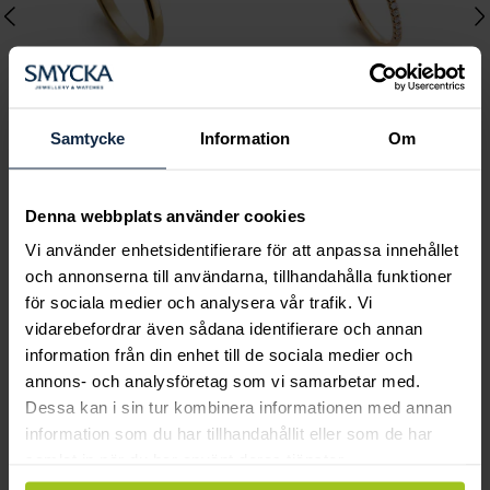
Samtycke
Information
Om
Classic
Classic
Serina 1,25 ct LAB-grown
Odette 0,085 ct rödguld
Denna webbplats använder cookies
rödguld
Pris
10 780 kr
:
10 780 kr
Vi använder enhetsidentifierare för att anpassa innehållet
Pris
22 610 kr
:
22 610 kr
och annonserna till användarna, tillhandahålla funktioner
för sociala medier och analysera vår trafik. Vi
vidarebefordrar även sådana identifierare och annan
Andra köpte också
information från din enhet till de sociala medier och
annons- och analysföretag som vi samarbetar med.
Dessa kan i sin tur kombinera informationen med annan
information som du har tillhandahållit eller som de har
samlat in när du har använt deras tjänster.