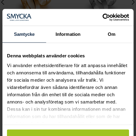
Samtycke
Information
Om
Classic
Classic
C21500-4,5K rödguld
C30900-3,5R vitguld
Denna webbplats använder cookies
Pris
16 560 kr
:
16 560 kr
Pris
8 580 kr
:
8 580 kr
Vi använder enhetsidentifierare för att anpassa innehållet
och annonserna till användarna, tillhandahålla funktioner
för sociala medier och analysera vår trafik. Vi
vidarebefordrar även sådana identifierare och annan
Andra köpte också
information från din enhet till de sociala medier och
annons- och analysföretag som vi samarbetar med.
Dessa kan i sin tur kombinera informationen med annan
information som du har tillhandahållit eller som de har
samlat in när du har använt deras tjänster.