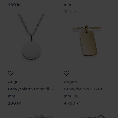
Pris
460 kr
:
460 kr
mm
Pris
350 kr
:
350 kr
August
August
Gravyrplatta Rondell 16
Gravyrbricka 20x10
mm
mm 18K
Pris
200 kr
:
200 kr
Pris
4 790 kr
:
4 790 kr