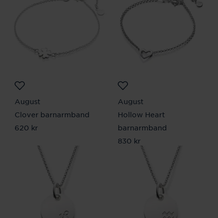
August
August
Clover barnarmband
Hollow Heart
Pris
620 kr
:
620 kr
barnarmband
Pris
830 kr
:
830 kr