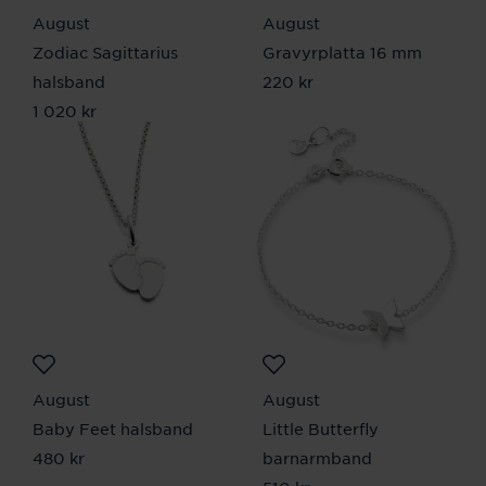
August
August
Zodiac Sagittarius
Gravyrplatta 16 mm
halsband
Pris
220 kr
:
220 kr
Pris
1 020 kr
:
1 020 kr
August
August
Baby Feet halsband
Little Butterfly
Pris
480 kr
:
480 kr
barnarmband