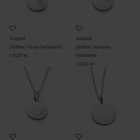
August
August
Zodiac Virgo halsband
Zodiac Scorpio
Pris
1 020 kr
:
1 020 kr
halsband
Pris
1 020 kr
:
1 020 kr