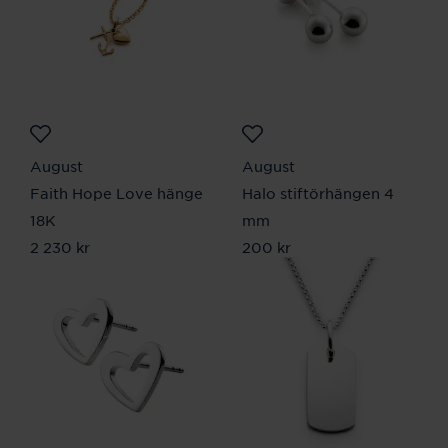
August
August
Faith Hope Love hänge
Halo stiftörhängen 4
18K
mm
Pris
2 230 kr
:
2 230 kr
Pris
200 kr
:
200 kr