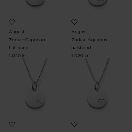
August
August
Zodiac Capricorn
Zodiac Aquarius
halsband
halsband
Pris
1 020 kr
:
1 020 kr
Pris
1 020 kr
:
1 020 kr