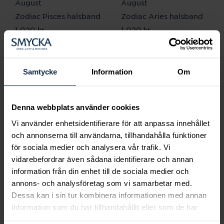
August
August
Zodiac Pisces halsband
Zodiac Aries halsband
Pris
1 020 kr
:
1 020 kr
Pris
1 020 kr
:
1 020 kr
Samtycke
Information
Om
Denna webbplats använder cookies
Vi använder enhetsidentifierare för att anpassa innehållet
och annonserna till användarna, tillhandahålla funktioner
för sociala medier och analysera vår trafik. Vi
vidarebefordrar även sådana identifierare och annan
August
August
information från din enhet till de sociala medier och
Zodiac Taurus halsband
Zodiac Gemini
annons- och analysföretag som vi samarbetar med.
Pris
1 020 kr
:
1 020 kr
halsband
Dessa kan i sin tur kombinera informationen med annan
Pris
1 020 kr
:
1 020 kr
information som du har tillhandahållit eller som de har
samlat in när du har använt deras tjänster.