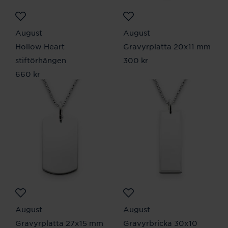
August
August
Hollow Heart
Gravyrplatta 20x11 mm
stiftörhängen
Pris
300 kr
:
300 kr
Pris
660 kr
:
660 kr
August
August
Gravyrplatta 27x15 mm
Gravyrbricka 30x10