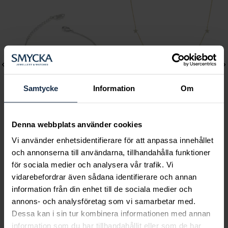
Samtycke
Information
Om
Denna webbplats använder cookies
Lily and Rose
Mockberg
Vi använder enhetsidentifierare för att anpassa innehållet
Emily pearl bracelet -
Ellie Gold Necklace
och annonserna till användarna, tillhandahålla funktioner
Ivory
Pris
799 kr
:
799 kr
för sociala medier och analysera vår trafik. Vi
Pris
349 kr
:
349 kr
vidarebefordrar även sådana identifierare och annan
information från din enhet till de sociala medier och
annons- och analysföretag som vi samarbetar med.
Dessa kan i sin tur kombinera informationen med annan
information som du har tillhandahållit eller som de har