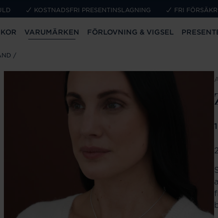
ULD
KOSTNADSFRI PRESENTINSLAGNING
FRI FÖRSÄKR
CKOR
VARUMÄRKEN
FÖRLOVNING & VIGSEL
PRESENT
AND
P
2