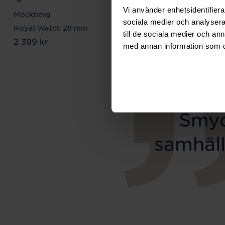
Vi använder enhetsidentifierar
Mockberg
Lily and Rose
sociala medier och analysera 
Royal Watch 28 mm
Emily pearl bracelet -
till de sociala medier och a
Pris
2 399 kr
:
2 399 kr
Ivory
med annan information som du 
Pris
349 kr
:
349 kr
Smyc
samhäll