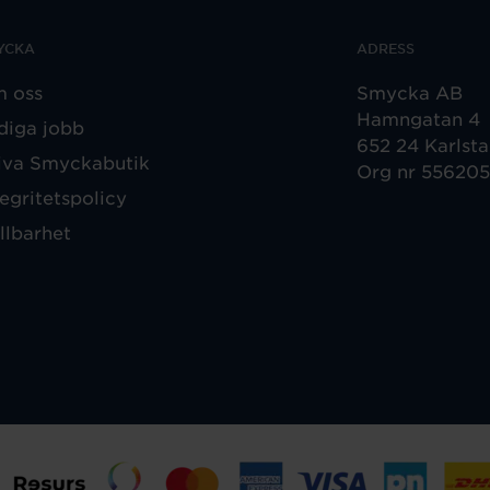
YCKA
ADRESS
 oss
Smycka AB
Hamngatan 4
diga jobb
652 24 Karlst
iva Smyckabutik
Org nr 55620
tegritetspolicy
llbarhet