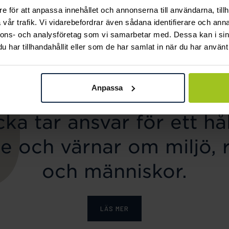
e för att anpassa innehållet och annonserna till användarna, tillh
Svedbom & Co
Mockberg
vår trafik. Vi vidarebefordrar även sådana identifierare och anna
Halsband 18K Guld
Ellie Gold Necklace
nnons- och analysföretag som vi samarbetar med. Dessa kan i sin
Pris
799 kr
:
799 kr
fjäril
har tillhandahållit eller som de har samlat in när du har använt 
Pris
4 840 kr
:
4 840 kr
Anpassa
ka tar ansvar för ett hål
e och värnar om miljö, 
och människor.
LÄS MER