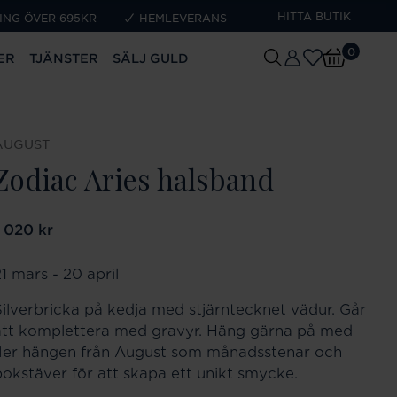
HITTA BUTIK
ING ÖVER 695KR
HEMLEVERANS
0
ER
TJÄNSTER
SÄLJ GULD
AUGUST
Zodiac Aries halsband
ris
1 020 kr
:
1 020 kr
1 mars - 20 april
Silverbricka på kedja med stjärntecknet vädur. Går
att komplettera med gravyr. Häng gärna på med
fler hängen från August som månadsstenar och
bokstäver för att skapa ett unikt smycke.