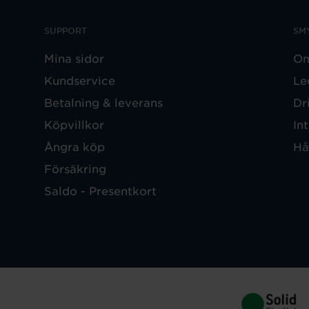
SUPPORT
SM
Mina sidor
Om
Kundservice
Le
Betalning & leverans
Dr
Köpvillkor
In
Ångra köp
Hå
Försäkring
Saldo - Presentkort