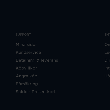
SUPPORT
SM
Mina sidor
Om
Kundservice
Le
Betalning & leverans
Dr
Köpvillkor
In
Ångra köp
Hå
Försäkring
Saldo - Presentkort