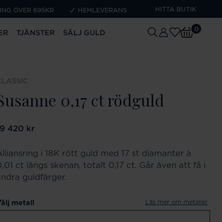
HITTA BUTIK
ING ÖVER 695KR
HEMLEVERANS
0
ER
TJÄNSTER
SÄLJ GULD
CLASSIC
Susanne 0,17 ct rödguld
ris
19 420 kr
:
19 420 kr
Alliansring i 18K rött guld med 17 st diamanter à
,01 ct längs skenan, totalt 0,17 ct. Går även att få i
andra guldfärger.
Läs mer om metaller
älj metall