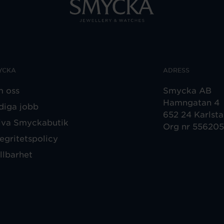
YCKA
ADRESS
 oss
Smycka AB
Hamngatan 4
diga jobb
652 24 Karlst
iva Smyckabutik
Org nr 55620
tegritetspolicy
llbarhet