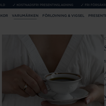
ULD
KOSTNADSFRI PRESENTINSLAGNING
FRI FÖRSÄKR
CKOR
VARUMÄRKEN
FÖRLOVNING & VIGSEL
PRESENT
P
0
V