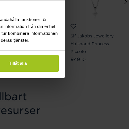
andahålla funktioner för
n information från din enhet
 tur kombinera informationen
Mockberg
Sif Jakobs Jewellery
deras tjänster.
Belle Oval Leather
Halsband Princess
Watch
Piccolo
Pris
1 899 kr
:
1 899 kr
Pris
949 kr
:
949 kr
Tillåt alla
lbart
resurser