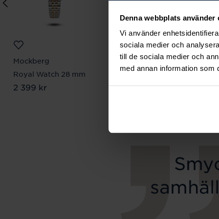
Denna webbplats använder 
Vi använder enhetsidentifierar
sociala medier och analysera 
till de sociala medier och a
Mockberg
Lily and Rose
med annan information som du 
Royal Watch 28 mm
Emily pearl bracelet -
Pris
2 399 kr
:
2 399 kr
Ivory
Pris
349 kr
:
349 kr
Smyc
samhäll