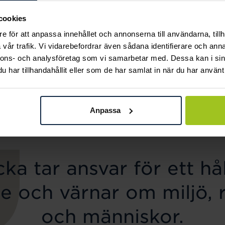
cookies
e för att anpassa innehållet och annonserna till användarna, tillh
vår trafik. Vi vidarebefordrar även sådana identifierare och anna
nnons- och analysföretag som vi samarbetar med. Dessa kan i sin
Thomas Sabo
Mockberg
har tillhandahållit eller som de har samlat in när du har använt 
Halsband vit sten
Ellie Gold Necklace
Pris
999 kr
:
999 kr
Pris
799 kr
:
799 kr
Anpassa
ka tar ansvar för ett hål
e och värnar om miljö, 
och människor.