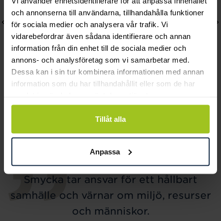
Vi använder enhetsidentifierare för att anpassa innehållet
och annonserna till användarna, tillhandahålla funktioner
för sociala medier och analysera vår trafik. Vi
vidarebefordrar även sådana identifierare och annan
information från din enhet till de sociala medier och
annons- och analysföretag som vi samarbetar med.
Dessa kan i sin tur kombinera informationen med annan
information som du har tillhandahållit eller som de har
Lily and Rose
Mockberg
samlat in när du har använt deras tjänster.
Emily pearl bracelet -
Timeless Petite Watch
Ivory
Pris
1 999 kr
:
1 999 kr
Tillåt alla
Pris
349 kr
:
349 kr
Anpassa
Smycka tar ansvar för ett hållbart
samhälle och värnar om miljö, resurser
och människor.