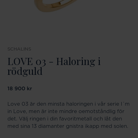
SCHALINS
LOVE 03 - Haloring i
rödguld
Pris
18 900 kr
:
18 900 kr
Love 03 är den minsta haloringen i vår serie I´m
in Love, men är inte mindre oemotståndlig för
det. Välj ringen i din favoritmetall och låt den
med sina 13 diamanter gnistra ikapp med solen.