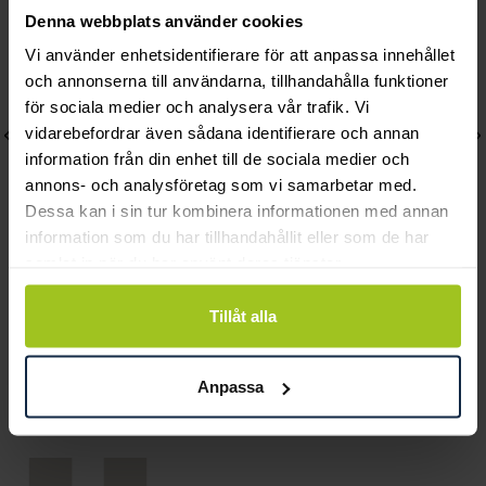
Denna webbplats använder cookies
Vi använder enhetsidentifierare för att anpassa innehållet
och annonserna till användarna, tillhandahålla funktioner
för sociala medier och analysera vår trafik. Vi
vidarebefordrar även sådana identifierare och annan
information från din enhet till de sociala medier och
annons- och analysföretag som vi samarbetar med.
Dessa kan i sin tur kombinera informationen med annan
information som du har tillhandahållit eller som de har
samlat in när du har använt deras tjänster.
Lily and Rose
Mockberg
Emily pearl bracelet -
Royal Watch 28 mm
Tillåt alla
Ivory
Pris
2 399 kr
:
2 399 kr
Pris
349 kr
:
349 kr
Anpassa