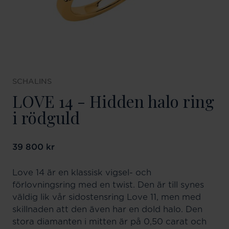
SCHALINS
LOVE 14 - Hidden halo ring
i rödguld
Pris
39 800 kr
:
39 800 kr
Love 14 är en klassisk vigsel- och
förlovningsring med en twist. Den är till synes
väldig lik vår sidostensring Love 11, men med
skillnaden att den även har en dold halo. Den
stora diamanten i mitten är på 0,50 carat och