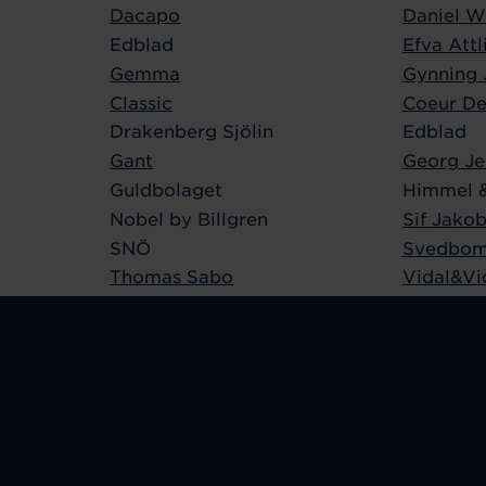
Dacapo
Daniel W
Edblad
Efva Attl
Gemma
Gynning 
Classic
Coeur De
Drakenberg Sjölin
Edblad
Gant
Georg Je
Guldbolaget
Himmel 
Nobel by Billgren
Sif Jako
SNÖ
Svedbom
Thomas Sabo
Vidal&Vi