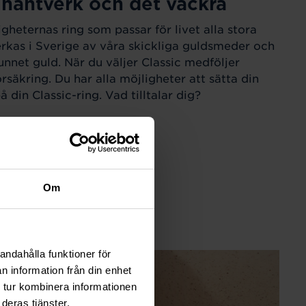
 hantverk och det vackra
igheternas ring som passar för livet alla stora
verkas i Sverige av våra skickliga guldsmeder och
unnet guld. När du väljer Classic medföljer
örsäkring. Du har alla möjligheter att sätta din
 din Classic-ring. Vad tilltalar dig?
Om
andahålla funktioner för
n information från din enhet
 tur kombinera informationen
deras tjänster.