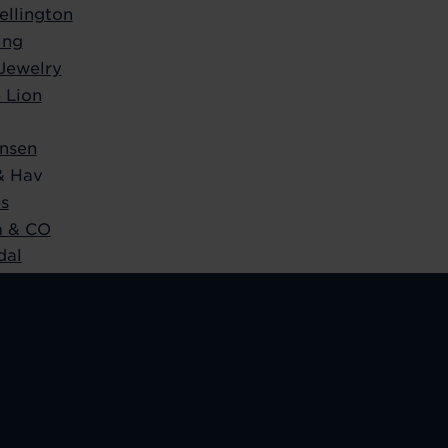
ellington
ing
Jewelry
 Lion
nsen
& Hav
bs
 & CO
dal