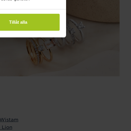
Tillåt alla
 Wistam
 Lion