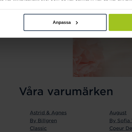
mak. Maila oss på
Anpassa
Våra varumärken
Astrid & Agnes
August
By Billgren
By Sofia
Classic
Coeur De