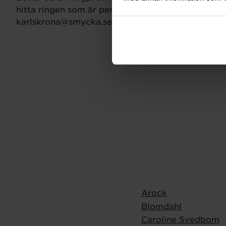
hitta ringen som är perfekt för just din stil och s
karlskrona@smycka.se för att boka tid.
Arock
Blomdahl
Caroline Svedbom