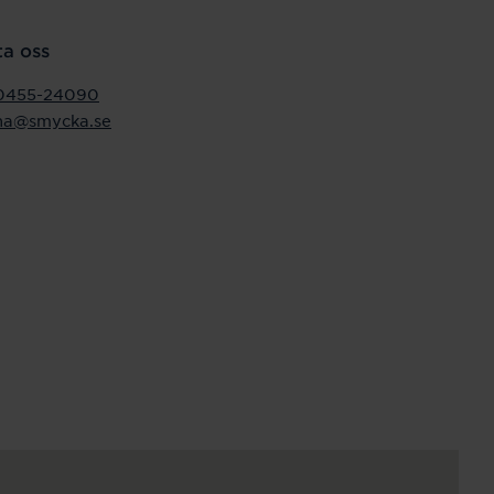
a oss
0455-24090
ona@smycka.se