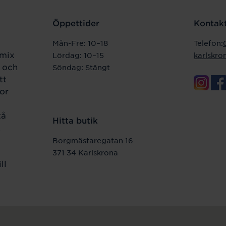
Öppettider
Kontakt
Mån-Fre: 10–18
Telefon:
 mix
Lördag: 10–15
karlskr
e och
Söndag: Stängt
tt
kor
tå
Hitta butik
.
Borgmästaregatan 16
371 34 Karlskrona
ll