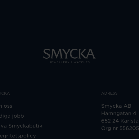
YCKA
ADRESS
 oss
Smycka AB
Hamngatan 4
diga jobb
652 24 Karlst
iva Smyckabutik
Org nr 55620
tegritetspolicy