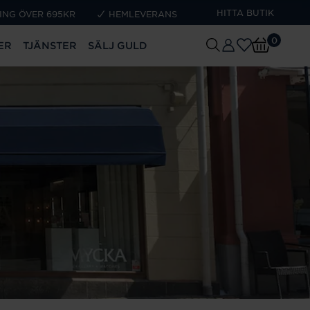
HITTA BUTIK
ING ÖVER 695KR
HEMLEVERANS
0
ER
TJÄNSTER
SÄLJ GULD