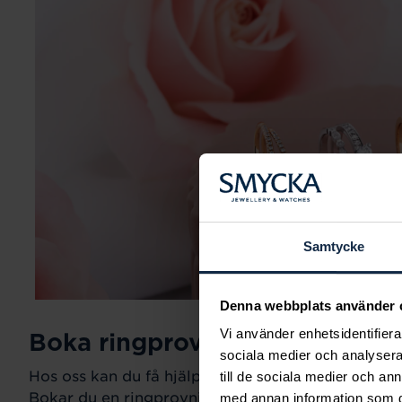
Samtycke
Denna webbplats använder 
Vi använder enhetsidentifierar
Boka ringprovning
sociala medier och analysera 
Hos oss kan du få hjälp att hitta just din drömring fö
till de sociala medier och a
Bokar du en ringprovning går vi gemensamt igeno
med annan information som du 