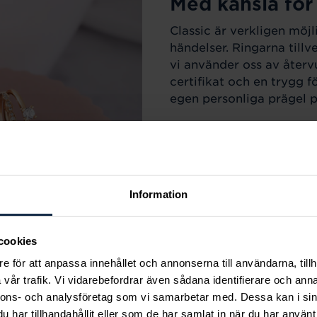
Med känsla för
Classic är verkligen möjl
händelser. Ringarna till
vi använder oss av återv
certifikat och en trygg f
egen personliga prägel på
Information
cookies
e för att anpassa innehållet och annonserna till användarna, tillh
vår trafik. Vi vidarebefordrar även sådana identifierare och anna
r varje tillfälle i livet.
nnons- och analysföretag som vi samarbetar med. Dessa kan i sin
m sortimentet för att
har tillhandahållit eller som de har samlat in när du har använt 