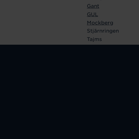
Gant
GUL
Mockberg
Stjärnringen
Tajms