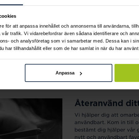
m sortimentet för att
mak. Maila oss på
cookies
e för att anpassa innehållet och annonserna till användarna, tillh
vår trafik. Vi vidarebefordrar även sådana identifierare och anna
nnons- och analysföretag som vi samarbetar med. Dessa kan i sin
har tillhandahållit eller som de har samlat in när du har använt 
Anpassa
Återanvänd dit
Vi hjälper dig att omarb
användbart. Kom in till o
bestämt dig hjälper vår 
nytt och användbart favo