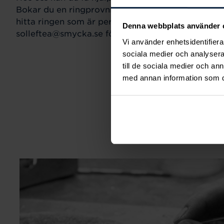
Bokar du en ringprovning går vi gemensamt igeno
hitta ringen som är perfekt för just din stil och s
Denna webbplats använder 
solleftea@smycka.se för att boka tid.
Vi använder enhetsidentifierar
sociala medier och analysera 
till de sociala medier och a
med annan information som du 