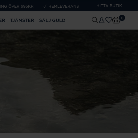
HITTA BUTIK
ING ÖVER 695KR
HEMLEVERANS
0
ER
TJÄNSTER
SÄLJ GULD