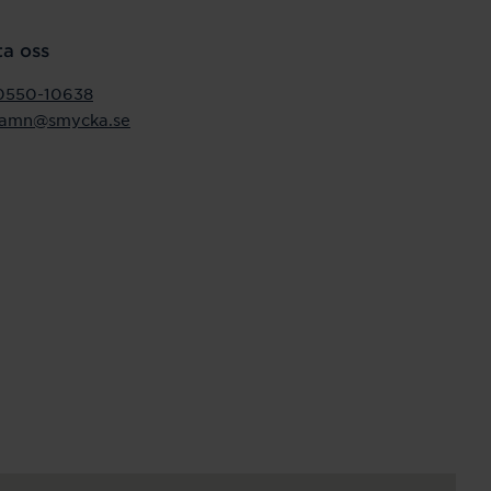
a oss
0550-10638
ehamn@smycka.se