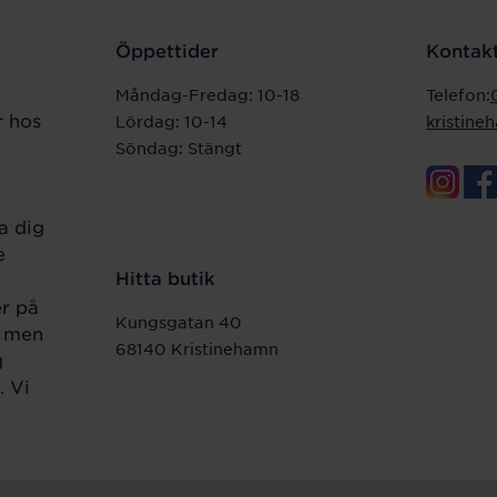
Öppettider
Kontakt
Måndag-Fredag:
10-18
Telefon:
r hos
Lördag: 10-14
kristin
Söndag: Stängt
a dig
e
Hitta butik
er på
Kungsgatan 40
r men
68140 Kristinehamn
g
. Vi