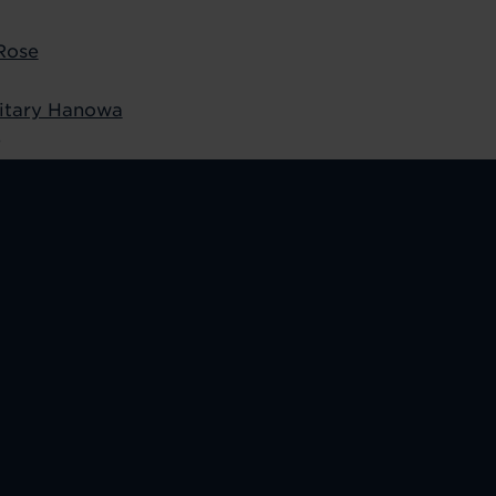
 Rose
litary Hanowa
e