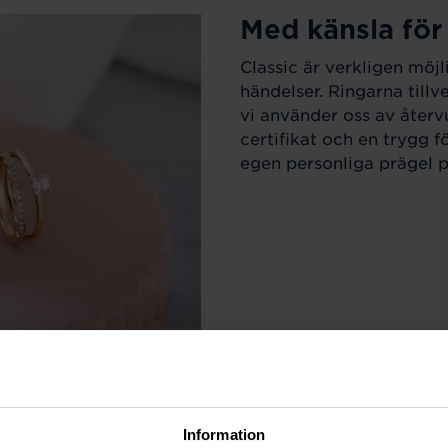
Med känsla för
Classic är verkligen möjl
händelser. Ringarna till
vi använder oss av återv
certifikat och en trygg f
egen personliga prägel på
Information
r varje tillfälle i livet.