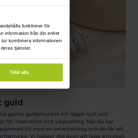
andahålla funktioner för
n information från din enhet
 tur kombinera informationen
deras tjänster.
Tillåt alla
t guld
eta gamla guldsmycken till något nytt och
ss för inspiration och vägledning. När du har
guldsmed till med en omarbetning och du får ett
ritsmycke. Vi hjälper dig även att laga smycken