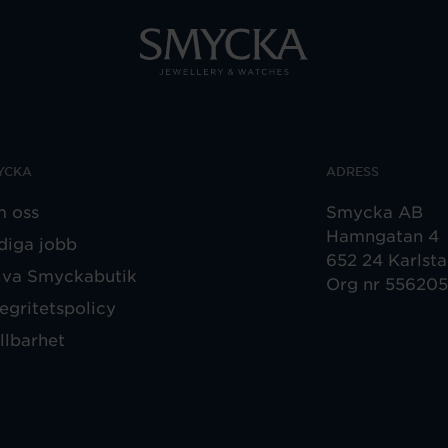
YCKA
ADRESS
 oss
Smycka AB
Hamngatan 4
diga jobb
652 24 Karlst
iva Smyckabutik
Org nr 55620
tegritetspolicy
llbarhet