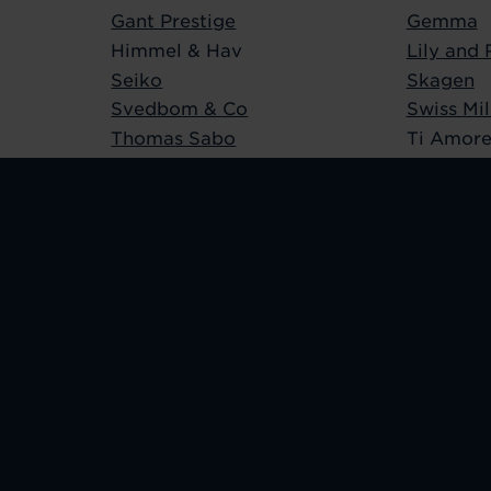
Gant Prestige
Gemma
Himmel & Hav
Lily and
Seiko
Skagen
Svedbom & Co
Swiss Mi
Thomas Sabo
Ti Amor