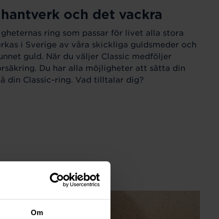
 hantverk och det vackra
igheternas ring som passar för livet alla stora
verkas i Sverige av våra skickliga guldsmeder och
unnet guld. När du väljer Classic medföljer
örsäkring. Du har alla möjligheter att sätta din
 din Classic-ring. Vad tilltalar dig?
Om