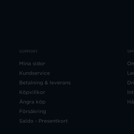
SUPPORT
SM
Mina sidor
Om
Kundservice
Le
Betalning & leverans
Dr
Köpvillkor
In
Ångra köp
Hå
Försäkring
Saldo - Presentkort