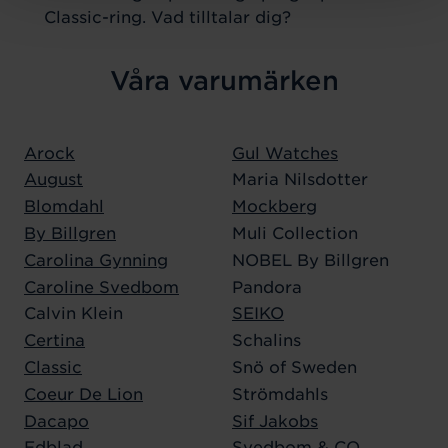
Classic-ring. Vad tilltalar dig?
Våra varumärken
Arock
Gul Watches
August
Maria Nilsdotter
Blomdahl
Mockberg
By Billgren
Muli Collection
Carolina Gynning
NOBEL By Billgren
Caroline Svedbom
Pandora
Calvin Klein
SEIKO
Certina
Schalins
Classic
Snö of Sweden
Coeur De Lion
Strömdahls
Dacapo
Sif Jakobs
Edblad
Svedbom & CO