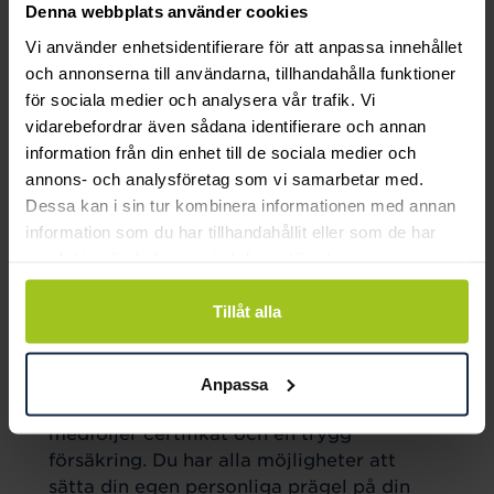
Denna webbplats använder cookies
Vi använder enhetsidentifierare för att anpassa innehållet
och annonserna till användarna, tillhandahålla funktioner
för sociala medier och analysera vår trafik. Vi
vidarebefordrar även sådana identifierare och annan
information från din enhet till de sociala medier och
annons- och analysföretag som vi samarbetar med.
Dessa kan i sin tur kombinera informationen med annan
Med känsla för hantverk och
information som du har tillhandahållit eller som de har
det vackra
samlat in när du har använt deras tjänster.
Classic är verkligen möjligheternas ring
Tillåt alla
som passar för livet alla stora händelser.
Ringarna tillverkas i Sverige av våra
skickliga guldsmeder och vi använder oss
Anpassa
av återvunnet guld. När du väljer Classic
medföljer certifikat och en trygg
försäkring. Du har alla möjligheter att
sätta din egen personliga prägel på din