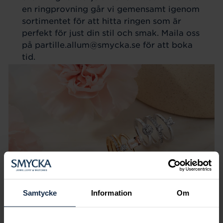
en ringprovning går vi gemensamt igenom
sortimentet för att hitta ringen som är
perfekt för just din stil och smak. Maila oss
på partille.allum@smycka.se för att boka
tid.
Samtycke
Information
Om