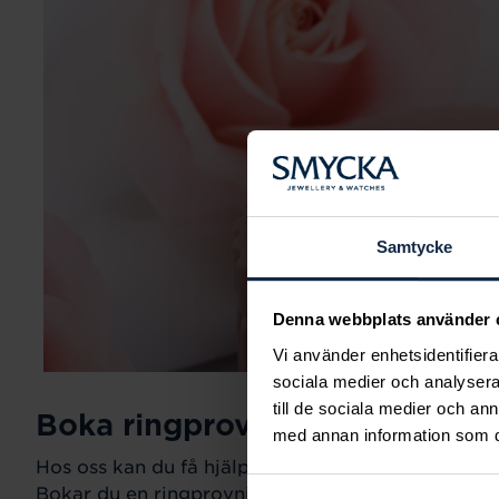
Samtycke
Denna webbplats använder 
Vi använder enhetsidentifierar
sociala medier och analysera 
till de sociala medier och a
Boka ringprovning
med annan information som du 
Hos oss kan du få hjälp att hitta just din drömring fö
Bokar du en ringprovning går vi gemensamt igeno