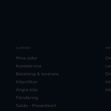
SUPPORT
SM
Mina sidor
Om
Kundservice
Le
Betalning & leverans
Dr
Köpvillkor
In
Ångra köp
Hå
Försäkring
Saldo - Presentkort