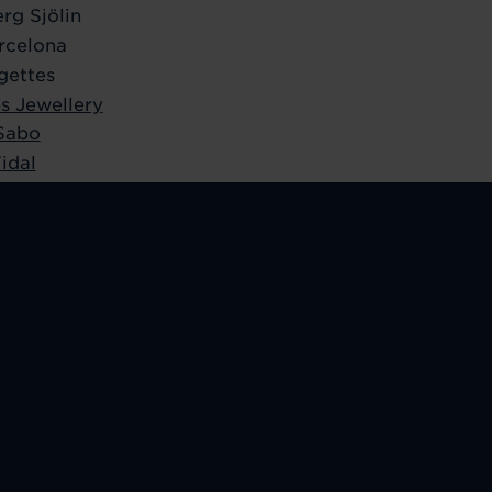
rg Sjölin
rcelona
gettes
s Jewellery
Sabo
idal