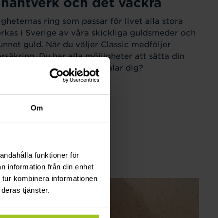
 hantverk och det vackra
igheternas ring som passar för livet alla stora
verkas i Sverige av våra skickliga guldsmeder och
unnet guld. När du väljer Classic medföljer
örsäkring. Du har alla möjligheter att sätta din
 din Classic-ring. Vad tilltalar dig?
Om
andahålla funktioner för
n information från din enhet
 tur kombinera informationen
deras tjänster.