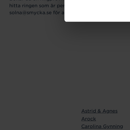
hitta ringen som är perfekt för just din stil och s
solna@smycka.se för att boka tid.
Astrid & Agnes
Arock
Carolina Gynning