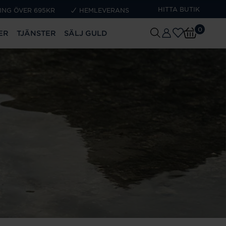
HITTA BUTIK
ING ÖVER 695KR
HEMLEVERANS
0
ER
TJÄNSTER
SÄLJ GULD