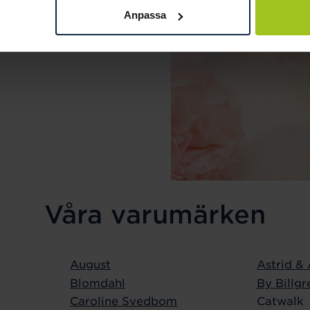
mak. Maila oss på
Anpassa
Våra varumärken
August
Astrid &
Blomdahl
By Billgr
Caroline Svedbom
Catwalk