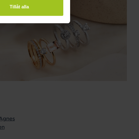
Tillåt alla
 Agnes
en