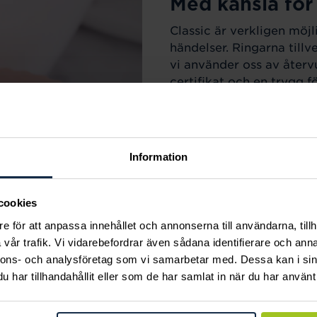
Med känsla för
Classic är verkligen möjl
händelser. Ringarna till
vi använder oss av återv
certifikat och en trygg f
egen personliga prägel på
Information
cookies
e för att anpassa innehållet och annonserna till användarna, tillh
vår trafik. Vi vidarebefordrar även sådana identifierare och anna
nnons- och analysföretag som vi samarbetar med. Dessa kan i sin
har tillhandahållit eller som de har samlat in när du har använt 
r varje tillfälle i livet.
m sortimentet för att