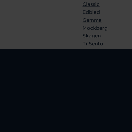
Classic
Edblad
Gemma
Mockberg
Skagen
Ti Sento