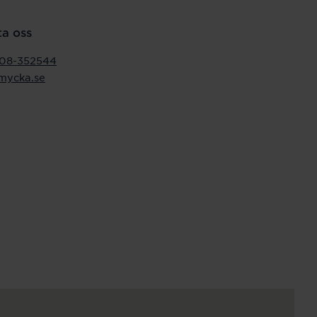
a oss
08-352544
mycka.se