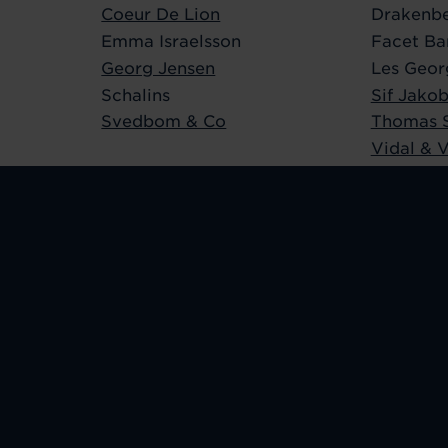
Coeur De Lion
Drakenbe
Emma Israelsson
Facet Ba
Georg Jensen
Les Geor
Schalins
Sif Jakob
Svedbom & Co
Thomas 
Vidal & V