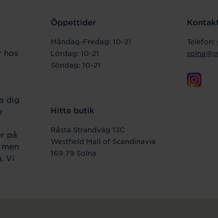
Öppettider
Kontakt
Måndag-Fredag:
10-21
Telefon:
r hos
Lördag: 10-21
solna@s
Söndag: 10-21
a dig
Hitta butik
e
Råsta Strandväg 13C
er på
Westfield Mall of Scandinavia
r men
169 79 Solna
. Vi