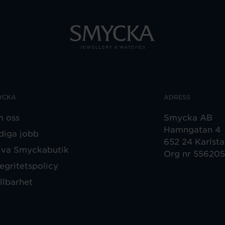
YCKA
ADRESS
 oss
Smycka AB
Hamngatan 4
diga jobb
652 24 Karlst
iva Smyckabutik
Org nr 55620
tegritetspolicy
llbarhet