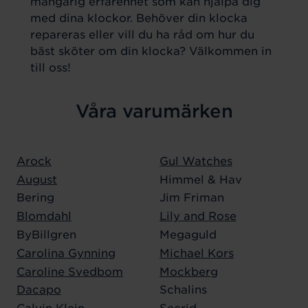
mångårig erfarenhet som kan hjälpa dig
med dina klockor. Behöver din klocka
repareras eller vill du ha råd om hur du
bäst sköter om din klocka? Välkommen in
till oss!
Våra varumärken
Arock
Gul Watches
August
Himmel & Hav
Bering
Jim Friman
Blomdahl
Lily and Rose
ByBillgren
Megaguld
Carolina Gynning
Michael Kors
Caroline Svedbom
Mockberg
Dacapo
Schalins
Calvin Klein
Secrid