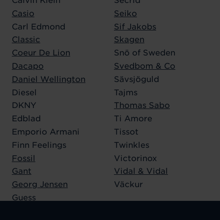
Casio
Seiko
Carl Edmond
Sif Jakobs
Classic
Skagen
Coeur De Lion
Snö of Sweden
Dacapo
Svedbom & Co
Daniel Wellington
Sävsjöguld
Diesel
Tajms
DKNY
Thomas Sabo
Edblad
Ti Amore
Emporio Armani
Tissot
Finn Feelings
Twinkles
Fossil
Victorinox
Gant
Vidal & Vidal
Georg Jensen
Väckur
Guess