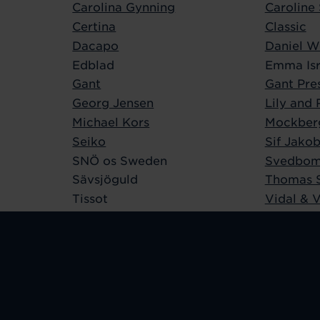
Carolina Gynning
Carolin
Certina
Classic
Dacapo
Daniel W
Edblad
Emma Isr
Gant
Gant Pre
Georg Jensen
Lily and
Michael Kors
Mockber
Seiko
Sif Jako
SNÖ os Sweden
Svedbom
Sävsjöguld
Thomas 
Tissot
Vidal & V