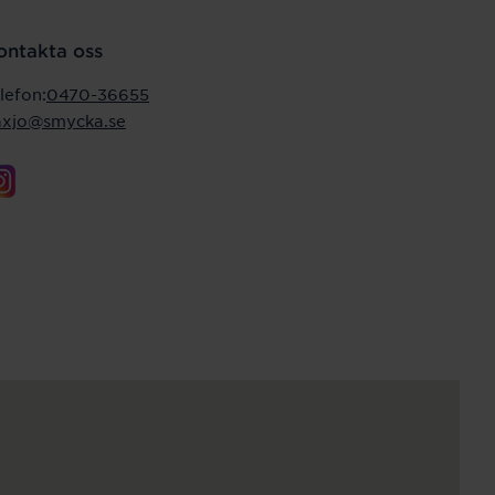
ontakta oss
lefon:
0470-36655
axjo@smycka.se