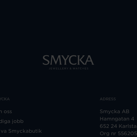
YCKA
ADRESS
 oss
Smycka AB
Hamngatan 4
diga jobb
652 24 Karlst
iva Smyckabutik
Org nr 55620