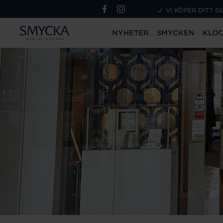
VI KÖPER DITT G
NYHETER
SMYCKEN
KLO