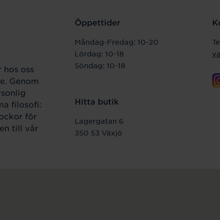
Öppettider
K
Måndag-Fredag:
10-20
Te
Lördag: 10-18
v
Söndag: 10-18
 hos oss
nge. Genom
sonlig
Hitta butik
a filosofi:
lockor för
Lagergatan 6
n till vår
350 53 Växjö