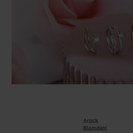
Arock
Blomdahl