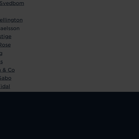
e Svedbom
ellington
aelsson
stige
 Rose
g
bs
 & Co
Sabo
idal