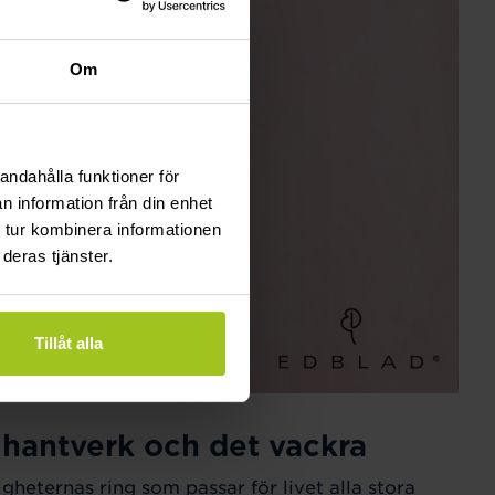
Om
andahålla funktioner för
n information från din enhet
 tur kombinera informationen
deras tjänster.
Tillåt alla
 hantverk och det vackra
igheternas ring som passar för livet alla stora