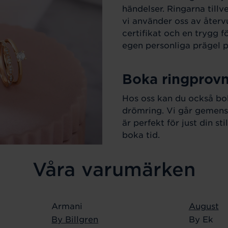
händelser. Ringarna till
vi använder oss av återv
certifikat och en trygg f
egen personliga prägel på
Boka ringprov
Hos oss kan du också boka
drömring. Vi går gemens
är perfekt för just din s
boka tid.
Våra varumärken
Armani
August
By Billgren
By Ek