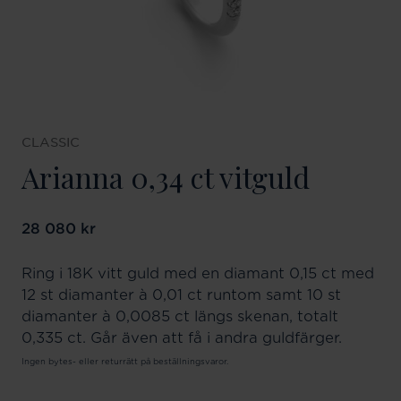
CLASSIC
Arianna 0,34 ct vitguld
Pris
28 080 kr
:
28 080 kr
Ring i 18K vitt guld med en diamant 0,15 ct med
12 st diamanter à 0,01 ct runtom samt 10 st
diamanter à 0,0085 ct längs skenan, totalt
0,335 ct. Går även att få i andra guldfärger.
Ingen bytes- eller returrätt på beställningsvaror.