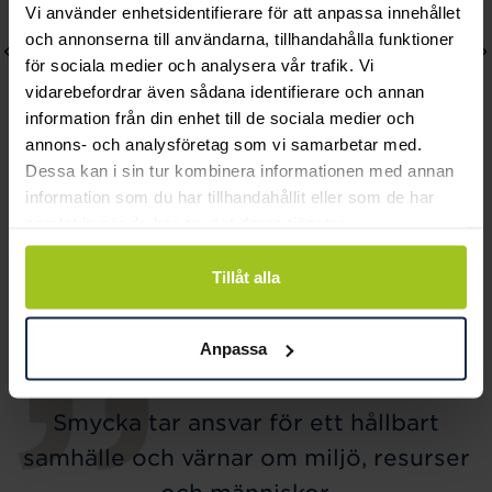
Vi använder enhetsidentifierare för att anpassa innehållet
och annonserna till användarna, tillhandahålla funktioner
för sociala medier och analysera vår trafik. Vi
vidarebefordrar även sådana identifierare och annan
information från din enhet till de sociala medier och
annons- och analysföretag som vi samarbetar med.
Dessa kan i sin tur kombinera informationen med annan
Lily and Rose
Mockberg
information som du har tillhandahållit eller som de har
samlat in när du har använt deras tjänster.
Emily pearl bracelet -
Ellie Gold Necklace
Ivory
Pris
799 kr
:
799 kr
Tillåt alla
Pris
349 kr
:
349 kr
Anpassa
Smycka tar ansvar för ett hållbart
samhälle och värnar om miljö, resurser