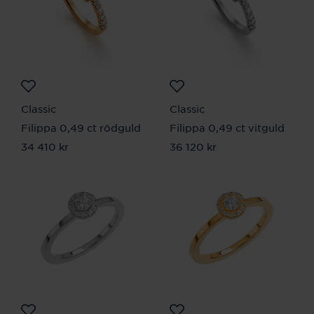
Classic
Classic
Filippa 0,49 ct rödguld
Filippa 0,49 ct vitguld
Pris
34 410 kr
:
34 410 kr
Pris
36 120 kr
:
36 120 kr