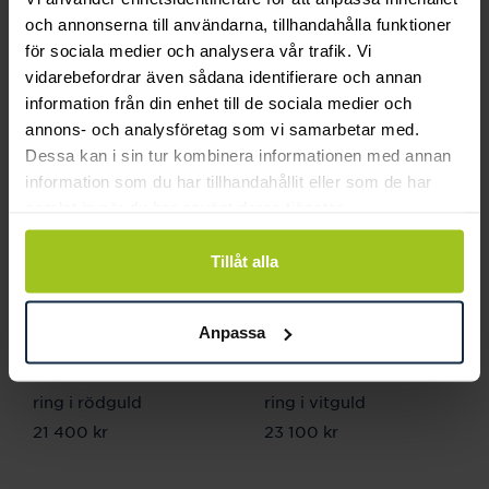
haloring i vitguld
ring i platina
och annonserna till användarna, tillhandahålla funktioner
för sociala medier och analysera vår trafik. Vi
Pris
32 000 kr
:
32 000 kr
Pris
21 600 kr
:
21 600 kr
vidarebefordrar även sådana identifierare och annan
information från din enhet till de sociala medier och
annons- och analysföretag som vi samarbetar med.
Dessa kan i sin tur kombinera informationen med annan
information som du har tillhandahållit eller som de har
samlat in när du har använt deras tjänster.
Tillåt alla
Anpassa
Schalins
Schalins
LOVE 13 - Hidden halo
LOVE 13 - Hidden halo
ring i rödguld
ring i vitguld
Pris
21 400 kr
:
21 400 kr
Pris
23 100 kr
:
23 100 kr