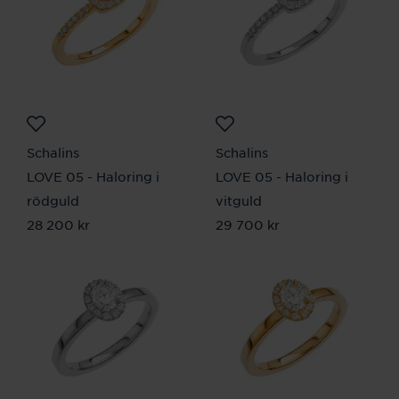
Schalins
Schalins
LOVE 05 - Haloring i
LOVE 05 - Haloring i
rödguld
vitguld
Pris
28 200 kr
:
28 200 kr
Pris
29 700 kr
:
29 700 kr