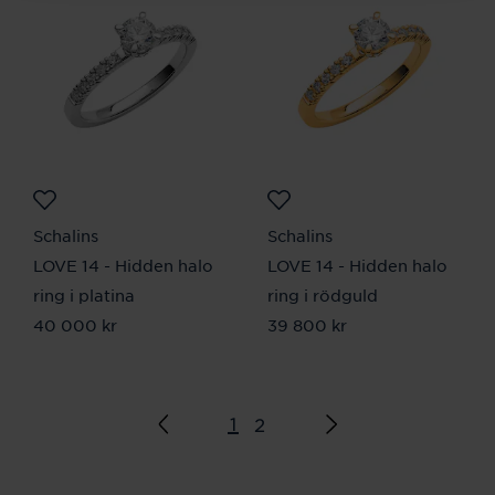
Schalins
Schalins
LOVE 14 - Hidden halo
LOVE 14 - Hidden halo
ring i platina
ring i rödguld
Pris
40 000 kr
:
40 000 kr
Pris
39 800 kr
:
39 800 kr
1
2