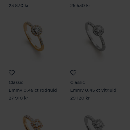
Pris
23 870 kr
:
23 870 kr
Pris
25 530 kr
:
25 530 kr
Classic
Classic
Emmy 0,45 ct rödguld
Emmy 0,45 ct vitguld
Pris
27 910 kr
:
27 910 kr
Pris
29 120 kr
:
29 120 kr