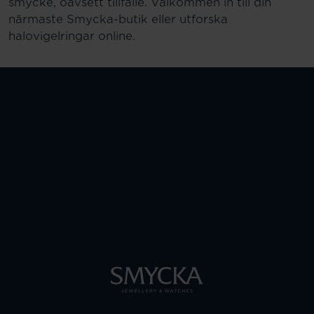
smycke, oavsett tillfälle. Välkommen in till din
närmaste Smycka-butik eller utforska
halovigelringar online.