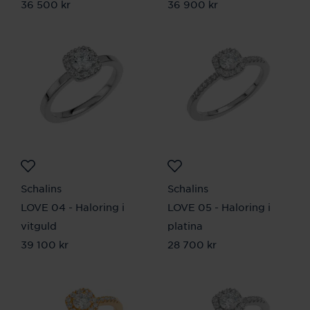
Pris
36 500 kr
:
36 500 kr
Pris
36 900 kr
:
36 900 kr
Schalins
Schalins
LOVE 04 - Haloring i
LOVE 05 - Haloring i
vitguld
platina
Pris
39 100 kr
:
39 100 kr
Pris
28 700 kr
:
28 700 kr