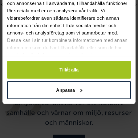
och annonserna till användarna, tillhandahålla funktioner
för sociala medier och analysera vår trafik. Vi
vidarebefordrar även sådana identifierare och annan
information från din enhet till de sociala medier och
annons- och analysföretag som vi samarbetar med.
Dessa kan i sin tur kombinera informationen med annan
information som du har tillhandahållit eller som de har
Lily and Rose
Mockberg
samlat in när du har använt deras tjänster.
Emily pearl bracelet -
Ines Earring
Ivory
Pris
499 kr
:
499 kr
Tillåt alla
Pris
349 kr
:
349 kr
Anpassa
Smycka tar ansvar för ett hållbart
samhälle och värnar om miljö, resurser
och människor.