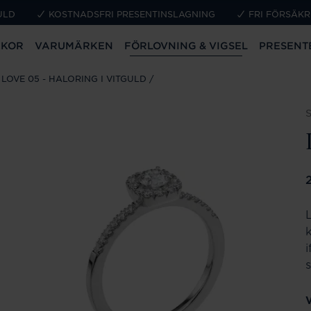
ULD
KOSTNADSFRI PRESENTINSLAGNING
FRI FÖRSÄKR
CKOR
VARUMÄRKEN
FÖRLOVNING & VIGSEL
PRESENT
LOVE 05 - HALORING I VITGULD
P
V