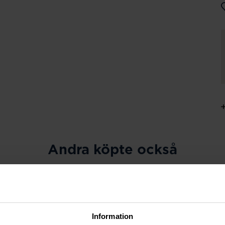
Andra köpte också
Information