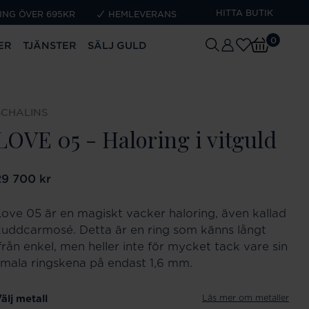
HITTA BUTIK
ING ÖVER 695KR
HEMLEVERANS
0
ER
TJÄNSTER
SÄLJ GULD
SCHALINS
LOVE 05 - Haloring i vitguld
ris
29 700 kr
:
29 700 kr
Love 05 är en magiskt vacker haloring, även kallad
kuddcarmosé. Detta är en ring som känns långt
ifrån enkel, men heller inte för mycket tack vare sin
smala ringskena på endast 1,6 mm.
Läs mer om metaller
älj metall