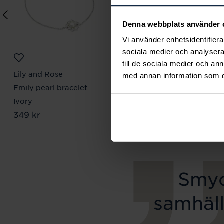
Denna webbplats använder 
Vi använder enhetsidentifierar
sociala medier och analysera 
till de sociala medier och a
Lily and Rose
Mockberg
med annan information som du 
Emily pearl bracelet -
Royal Watch 28 mm
Pris
2 399 kr
:
2 399 kr
Ivory
Pris
349 kr
:
349 kr
Smyc
samhäll