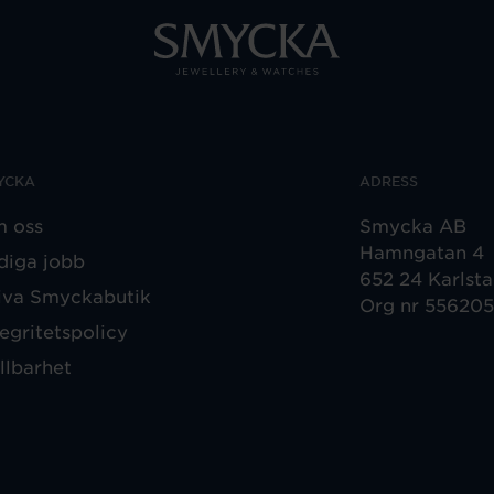
YCKA
ADRESS
 oss
Smycka AB
Hamngatan 4
diga jobb
652 24 Karlst
iva Smyckabutik
Org nr 55620
tegritetspolicy
llbarhet