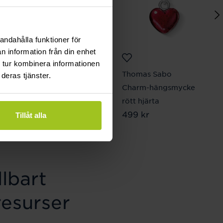
andahålla funktioner för
n information från din enhet
 tur kombinera informationen
August
Thomas Sabo
deras tjänster.
Pansarlänk 8 mm 19
Charm-hängsmycke
cm
rött hjärta
Pris
2 870 kr
:
2 870 kr
Pris
499 kr
:
499 kr
Tillåt alla
lbart
resurser