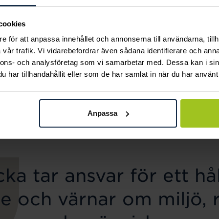
cookies
e för att anpassa innehållet och annonserna till användarna, tillh
vår trafik. Vi vidarebefordrar även sådana identifierare och anna
nnons- och analysföretag som vi samarbetar med. Dessa kan i sin
Caroline Svedbom
Mockberg
har tillhandahållit eller som de har samlat in när du har använt 
Classic Stud Earrings /
Ellie Gold Necklace
Pris
799 kr
:
799 kr
Aquamarine
Pris
445 kr
:
445 kr
Anpassa
ka tar ansvar för ett hål
e och värnar om miljö, 