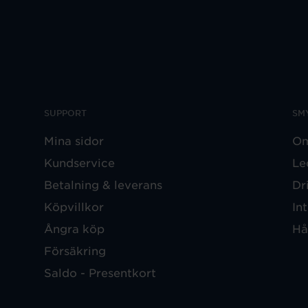
SUPPORT
SM
Mina sidor
Om
Kundservice
Le
Betalning & leverans
Dr
Köpvillkor
In
Ångra köp
Hå
Försäkring
Saldo - Presentkort