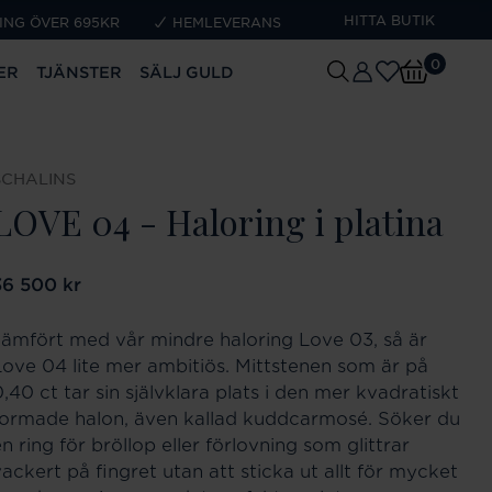
HITTA BUTIK
ING ÖVER 695KR
HEMLEVERANS
0
ER
TJÄNSTER
SÄLJ GULD
SCHALINS
LOVE 04 - Haloring i platina
ris
36 500 kr
:
36 500 kr
Jämfört med vår mindre haloring Love 03, så är
Love 04 lite mer ambitiös. Mittstenen som är på
,40 ct tar sin självklara plats i den mer kvadratiskt
formade halon, även kallad kuddcarmosé. Söker du
n ring för bröllop eller förlovning som glittrar
vackert på fingret utan att sticka ut allt för mycket