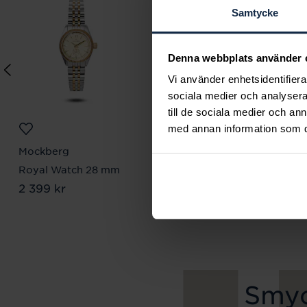
Samtycke
Denna webbplats använder 
Vi använder enhetsidentifierar
sociala medier och analysera 
till de sociala medier och a
med annan information som du 
Mockberg
Lily and Rose
Royal Watch 28 mm
Emily pearl bracelet -
Pris
2 399 kr
:
2 399 kr
Ivory
Pris
349 kr
:
349 kr
Smyc