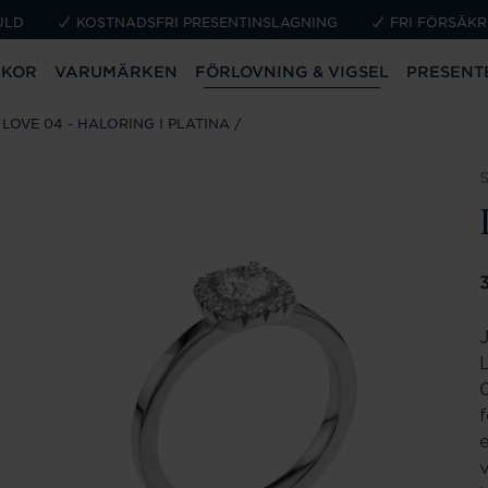
ULD
KOSTNADSFRI PRESENTINSLAGNING
FRI FÖRSÄKR
CKOR
VARUMÄRKEN
FÖRLOVNING & VIGSEL
PRESENT
LOVE 04 - HALORING I PLATINA
P
0
e