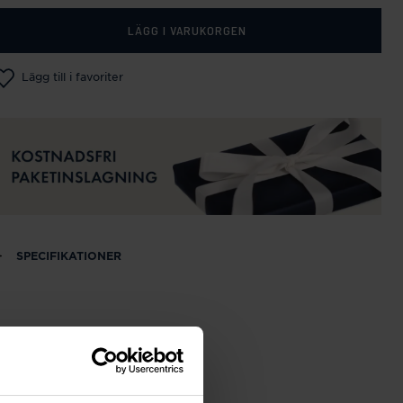
LÄGG I VARUKORGEN
Lägg till i favoriter
SPECIFIKATIONER