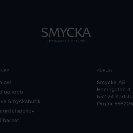
YCKA
ADRESS
 oss
Smycka AB
Hamngatan 4
diga jobb
652 24 Karlst
iva Smyckabutik
Org nr 55620
tegritetspolicy
llbarhet