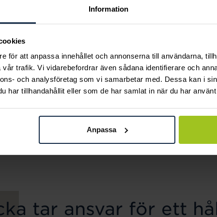
Information
cookies
e för att anpassa innehållet och annonserna till användarna, tillh
vår trafik. Vi vidarebefordrar även sådana identifierare och anna
nnons- och analysföretag som vi samarbetar med. Dessa kan i sin
har tillhandahållit eller som de har samlat in när du har använt 
Mockberg
Mockberg
Ellie Gold Necklace
Butterfly Gold Hoops
Anpassa
Pris
799 kr
:
799 kr
Pris
599 kr
:
599 kr
ka tar ansvar för ett hål