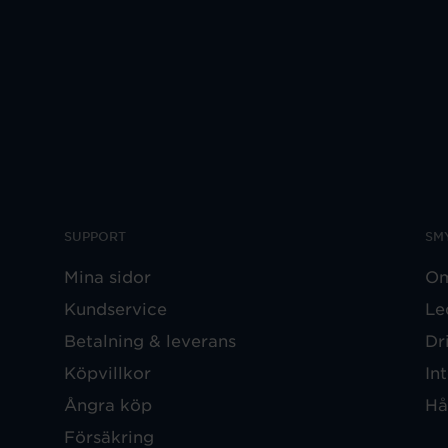
SUPPORT
SM
Mina sidor
Om
Kundservice
Le
Betalning & leverans
Dr
Köpvillkor
In
Ångra köp
Hå
Försäkring