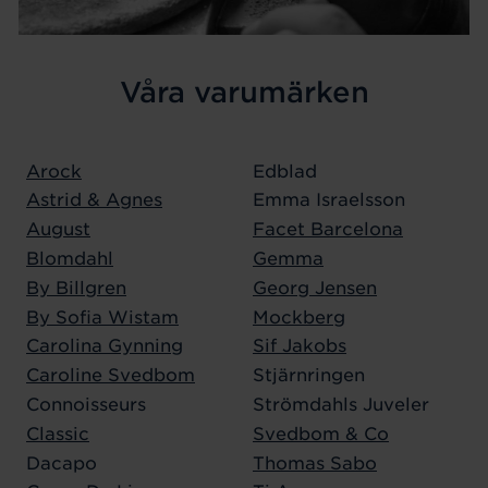
Våra varumärken
Arock
Edblad
Astrid & Agnes
Emma Israelsson
August
Facet Barcelona
Blomdahl
Gemma
By Billgren
Georg Jensen
By Sofia Wistam
Mockberg
Carolina Gynning
Sif Jakobs
Caroline Svedbom
Stjärnringen
Connoisseurs
Strömdahls Juveler
Classic
Svedbom & Co
Dacapo
Thomas Sabo