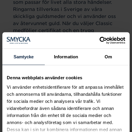
som passar för livet alla stora händelser.
Ringarna tillverkas i Sverige av våra
skickliga guldsmeder och vi använder oss
av återvunnet guld. När du väljer Classic
medföljer certifikat och en trygg
försäkring. Du har alla möjligheter att
sätta din egen personliga prägel på din
Classic-ring.
Samtycke
Information
Om
Boka ringprovning
Hos oss kan du också boka ringprovning
Denna webbplats använder cookies
och få hjälp att hitta just din drömring. Vi
går gemensamt igenom sortimentet för att
Vi använder enhetsidentifierare för att anpassa innehållet
hitta ringen som är perfekt för just din stil
och annonserna till användarna, tillhandahålla funktioner
och smak. Maila oss på
för sociala medier och analysera vår trafik. Vi
stockholm.sveavagen@smycka.se för att
vidarebefordrar även sådana identifierare och annan
boka tid.
information från din enhet till de sociala medier och
annons- och analysföretag som vi samarbetar med.
Dessa kan i sin tur kombinera informationen med annan