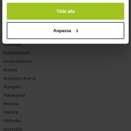
Helsingborg
Hässleholm
Tillåt alla
Jönköping
Kalmar
Anpassa
Karlskrona
Karlstad
Katrineholm
Kristinehamn
Kumla
Kungens Kurva
Kungälv
Mariestad
Motala
Märsta
Mölndal
Norrtälje