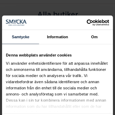
Alla butiker
Alingsås
Arvidsjaur
Samtycke
Information
Om
Avesta
Borås
Denna webbplats använder cookies
Eksjö
Vi använder enhetsidentifierare för att anpassa innehållet
Fagersta
och annonserna till användarna, tillhandahålla funktioner
Farsta
för sociala medier och analysera vår trafik. Vi
Frölunda torg
vidarebefordrar även sådana identifierare och annan
Gävle
information från din enhet till de sociala medier och
annons- och analysföretag som vi samarbetar med.
Halmstad
Dessa kan i sin tur kombinera informationen med annan
Halmstad Hallarna
information som du har tillhandahållit eller som de har
Haninge
samlat in när du har använt deras tjänster.