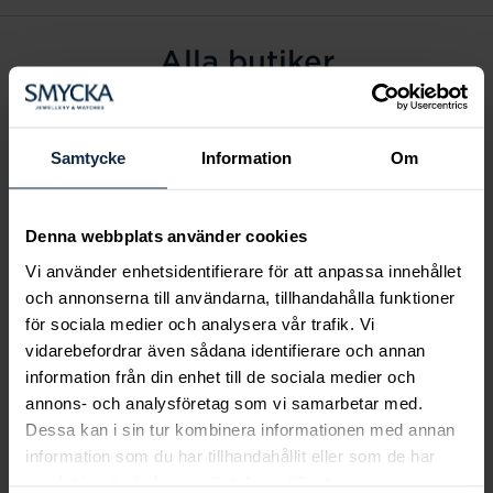
Alla butiker
Alingsås
Arvidsjaur
Samtycke
Information
Om
Avesta
Borås
Denna webbplats använder cookies
Eksjö
Vi använder enhetsidentifierare för att anpassa innehållet
Fagersta
och annonserna till användarna, tillhandahålla funktioner
Farsta
för sociala medier och analysera vår trafik. Vi
Frölunda torg
vidarebefordrar även sådana identifierare och annan
Gävle
information från din enhet till de sociala medier och
annons- och analysföretag som vi samarbetar med.
Halmstad
Dessa kan i sin tur kombinera informationen med annan
Halmstad Hallarna
information som du har tillhandahållit eller som de har
Haninge
samlat in när du har använt deras tjänster.