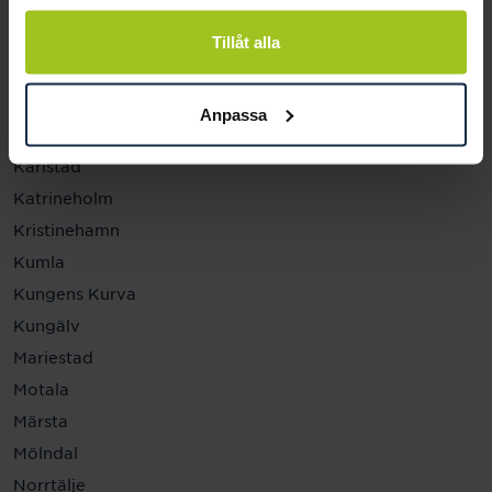
Helsingborg
Hässleholm
Tillåt alla
Jönköping
Kalmar
Anpassa
Karlskrona
Karlstad
Katrineholm
Kristinehamn
Kumla
Kungens Kurva
Kungälv
Mariestad
Motala
Märsta
Mölndal
Norrtälje