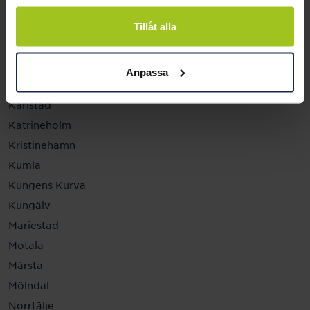
Helsingborg
Hässleholm
Tillåt alla
Jönköping
Kalmar
Anpassa
Karlskrona
Karlstad
Katrineholm
Kristinehamn
Kumla
Kungens Kurva
Kungälv
Mariestad
Motala
Märsta
Mölndal
Norrtälje