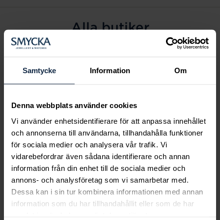
Alla butiker
Alingsås
Arvidsjaur
Samtycke
Information
Om
Avesta
Borås
Denna webbplats använder cookies
Eksjö
Vi använder enhetsidentifierare för att anpassa innehållet
Fagersta
och annonserna till användarna, tillhandahålla funktioner
Farsta
för sociala medier och analysera vår trafik. Vi
Frölunda torg
vidarebefordrar även sådana identifierare och annan
Gävle
information från din enhet till de sociala medier och
annons- och analysföretag som vi samarbetar med.
Halmstad
Dessa kan i sin tur kombinera informationen med annan
Halmstad Hallarna
information som du har tillhandahållit eller som de har
Haninge
samlat in när du har använt deras tjänster.