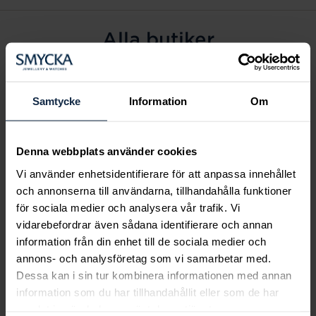
Alla butiker
Alingsås
Arvidsjaur
Samtycke
Information
Om
Avesta
Borås
Denna webbplats använder cookies
Eksjö
Vi använder enhetsidentifierare för att anpassa innehållet
Fagersta
och annonserna till användarna, tillhandahålla funktioner
Farsta
för sociala medier och analysera vår trafik. Vi
Frölunda torg
vidarebefordrar även sådana identifierare och annan
Gävle
information från din enhet till de sociala medier och
annons- och analysföretag som vi samarbetar med.
Halmstad
Dessa kan i sin tur kombinera informationen med annan
Halmstad Hallarna
information som du har tillhandahållit eller som de har
Haninge
samlat in när du har använt deras tjänster.