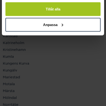
Helsingborg
Hässleholm
Tillåt alla
Jönköping
Kalmar
Anpassa
Karlskrona
Karlstad
Katrineholm
Kristinehamn
Kumla
Kungens Kurva
Kungälv
Mariestad
Motala
Märsta
Mölndal
Norrtälje