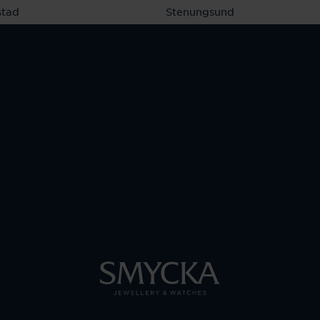
stad
Stenungsund