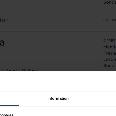
Sönda
jaur
LÄS M
a
ÖPPET
Månd
Freda
Lörda
Sönda
1, Avesta Galleria
a
LÄS M
ÖPPET
Information
Månd
Freda
cookies
Lörda