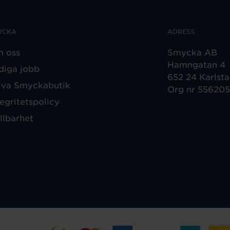
YCKA
ADRESS
 oss
Smycka AB
Hamngatan 4
diga jobb
652 24 Karlst
iva Smyckabutik
Org nr 55620
tegritetspolicy
llbarhet