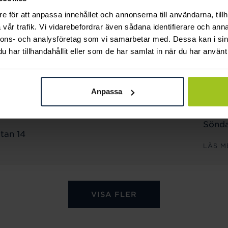
Sönda
e för att anpassa innehållet och annonserna till användarna, tillh
n 18
vår trafik. Vi vidarebefordrar även sådana identifierare och anna
LÄS M
nnons- och analysföretag som vi samarbetar med. Dessa kan i sin
har tillhandahållit eller som de har samlat in när du har använt 
ÖPPET
Månd
Anpassa
Freda
Lörda
Sönda
tan 14
LÄS M
VISA FLER