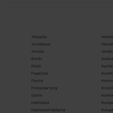
Alingsås
Helsi
Arvidsjaur
Hässl
Avesta
Jönkö
Borås
Kalma
Eksjö
Karls
Fagersta
Karls
Farsta
Katri
Frölunda torg
Krist
Gävle
Kuml
Halmstad
Kunge
Halmstad Hallarna
Kungä