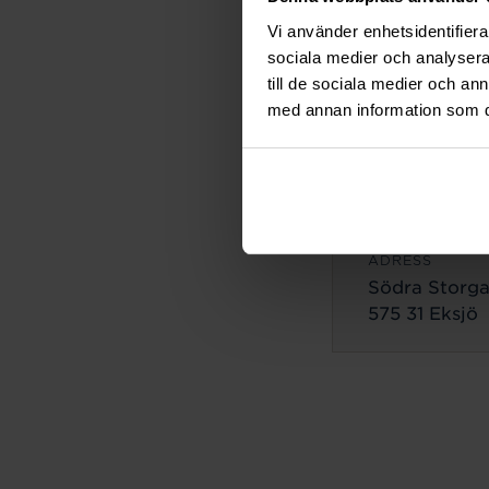
ADRESS
Vi använder enhetsidentifierar
Lilla Brogata
sociala medier och analysera 
503 35 Borås
till de sociala medier och a
med annan information som du 
Eksjö
ADRESS
Södra Storga
575 31 Eksjö