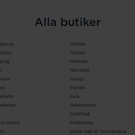
Alla butiker
ngborg
Motala
eholm
Märsta
ping
Mölndal
r
Norrtälje
krona
Nässjö
tad
Partille
neholm
Sala
inehamn
Skärholmen
a
Sollefteå
ns Kurva
Sollentuna
lv
Solna Mall of Scandinavia