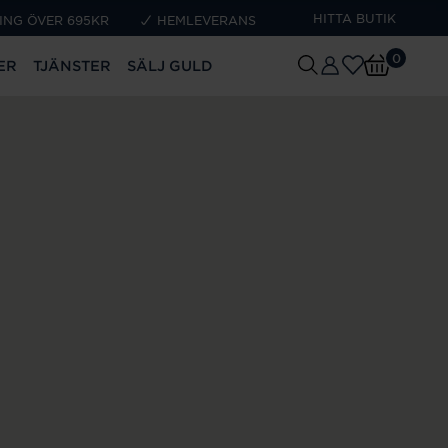
HITTA BUTIK
ING ÖVER 695KR
HEMLEVERANS
0
ER
TJÄNSTER
SÄLJ GULD