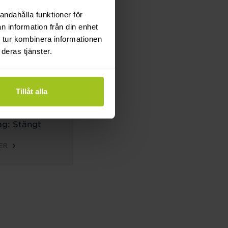
g: Stängt
andahålla funktioner för
n information från din enhet
ER
 tur kombinera informationen
deras tjänster.
TIDER
ag-
Tillåt alla
g:
10-18
g: 10-14
g: Stängt
ER