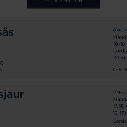
DELA POSITION
sås
ÖPPET
Månd
10-18
Lörda
Sönda
35
s
LÄS M
sjaur
ÖPPET
Månd
17.30
12-13)
Lörda