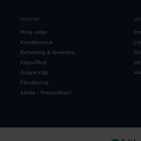
SUPPORT
SM
Mina sidor
Om
Kundservice
Le
Betalning & leverans
Dr
Köpvillkor
In
Ångra köp
Hå
Försäkring
Saldo - Presentkort