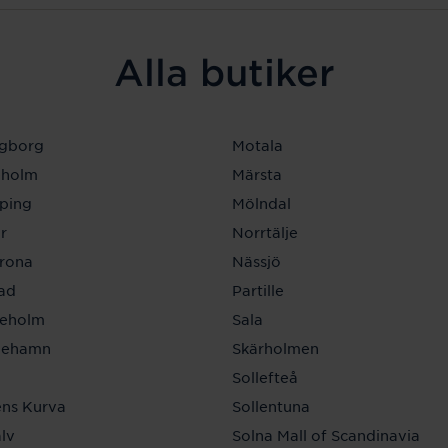
Alla butiker
ngborg
Motala
eholm
Märsta
ping
Mölndal
r
Norrtälje
krona
Nässjö
tad
Partille
neholm
Sala
inehamn
Skärholmen
a
Sollefteå
ns Kurva
Sollentuna
lv
Solna Mall of Scandinavia