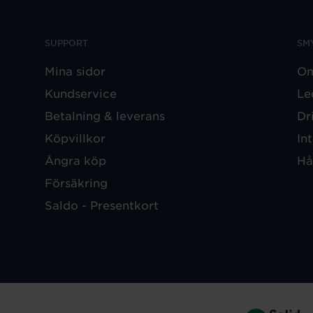
SUPPORT
SM
Mina sidor
Om
Kundservice
Le
Betalning & leverans
Dr
Köpvillkor
In
Ångra köp
Hå
Försäkring
Saldo - Presentkort