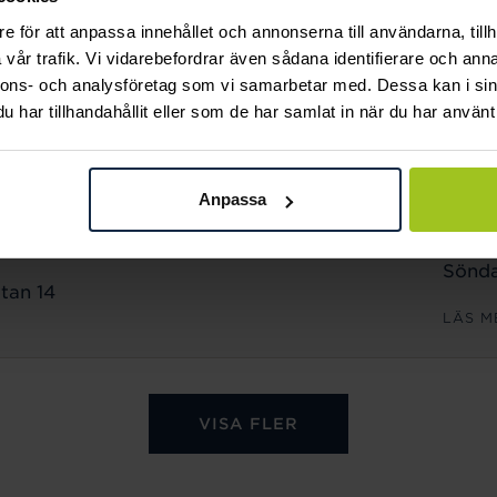
Sönda
e för att anpassa innehållet och annonserna till användarna, tillh
n 18
vår trafik. Vi vidarebefordrar även sådana identifierare och anna
LÄS M
nnons- och analysföretag som vi samarbetar med. Dessa kan i sin
har tillhandahållit eller som de har samlat in när du har använt 
ÖPPET
Månd
Anpassa
Freda
Lörda
Sönda
tan 14
LÄS M
VISA FLER