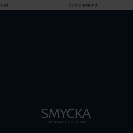
stad
Stenungsund