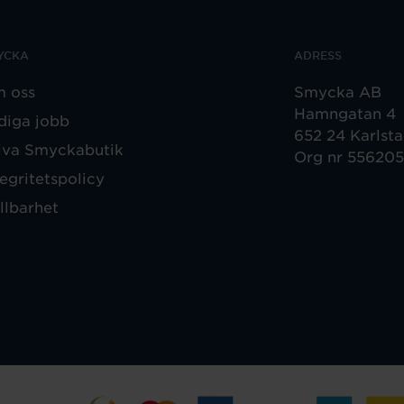
YCKA
ADRESS
 oss
Smycka AB
Hamngatan 4
diga jobb
652 24 Karlst
iva Smyckabutik
Org nr 55620
tegritetspolicy
llbarhet