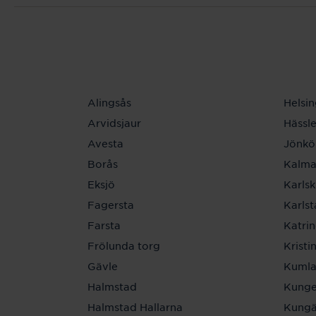
Alingsås
Helsi
Arvidsjaur
Hässl
Avesta
Jönkö
Borås
Kalma
Eksjö
Karls
Fagersta
Karls
Farsta
Katri
Frölunda torg
Krist
Gävle
Kuml
Halmstad
Kunge
Halmstad Hallarna
Kungä