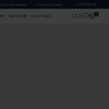
HITTA BUTIK
ING ÖVER 695KR
HEMLEVERANS
0
ER
TJÄNSTER
SÄLJ GULD