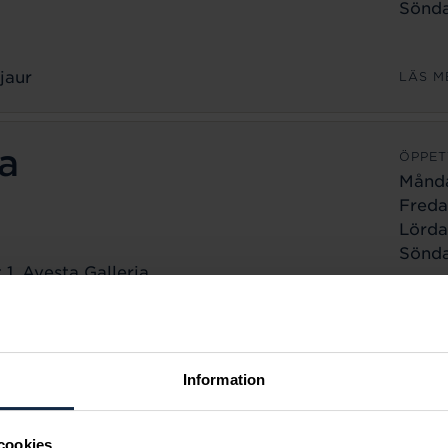
Sönda
jaur
LÄS M
a
ÖPPET
Månd
Freda
Lörda
Sönda
1, Avesta Galleria
a
LÄS M
ÖPPET
Information
Månd
Freda
cookies
Lörda