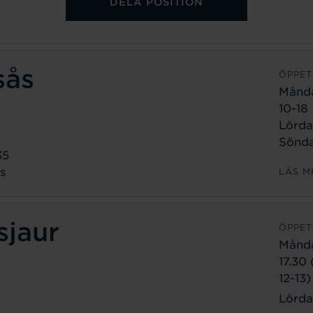
DELA POSITION
sås
ÖPPET
Månd
10-18
Lörda
Sönda
35
s
LÄS M
sjaur
ÖPPET
Månd
17.30
12-13)
Lörda