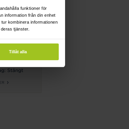
g: Stängt
andahålla funktioner för
n information från din enhet
ER
 tur kombinera informationen
deras tjänster.
TIDER
ag-
Tillåt alla
g:
10-18
g: 10-14
g: Stängt
ER