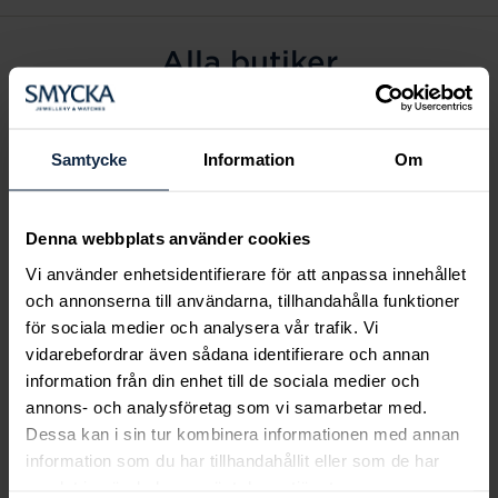
Alla butiker
Alingsås
Arvidsjaur
Samtycke
Information
Om
Avesta
Borås
Denna webbplats använder cookies
Eksjö
Vi använder enhetsidentifierare för att anpassa innehållet
Fagersta
och annonserna till användarna, tillhandahålla funktioner
Farsta
för sociala medier och analysera vår trafik. Vi
Frölunda torg
vidarebefordrar även sådana identifierare och annan
Gävle
information från din enhet till de sociala medier och
annons- och analysföretag som vi samarbetar med.
Halmstad
Dessa kan i sin tur kombinera informationen med annan
Halmstad Hallarna
information som du har tillhandahållit eller som de har
Haninge
samlat in när du har använt deras tjänster.