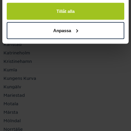
Helsingborg
Hässleholm
Tillåt alla
Jönköping
Kalmar
Anpassa
Karlskrona
Karlstad
Katrineholm
Kristinehamn
Kumla
Kungens Kurva
Kungälv
Mariestad
Motala
Märsta
Mölndal
Norrtälje