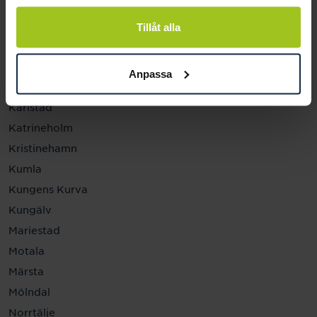
Helsingborg
Hässleholm
Tillåt alla
Jönköping
Kalmar
Anpassa
Karlskrona
Karlstad
Katrineholm
Kristinehamn
Kumla
Kungens Kurva
Kungälv
Mariestad
Motala
Märsta
Mölndal
Norrtälje