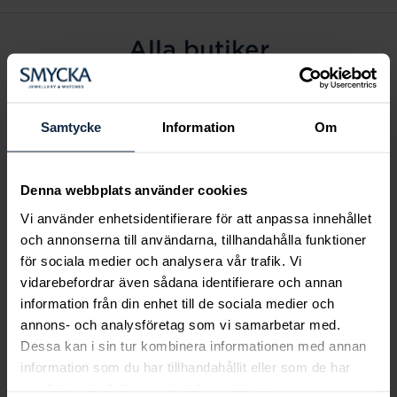
Alla butiker
Alingsås
Arvidsjaur
Samtycke
Information
Om
Avesta
Borås
Denna webbplats använder cookies
Eksjö
Vi använder enhetsidentifierare för att anpassa innehållet
Fagersta
och annonserna till användarna, tillhandahålla funktioner
Farsta
för sociala medier och analysera vår trafik. Vi
Frölunda torg
vidarebefordrar även sådana identifierare och annan
Gävle
information från din enhet till de sociala medier och
annons- och analysföretag som vi samarbetar med.
Halmstad
Dessa kan i sin tur kombinera informationen med annan
Halmstad Hallarna
information som du har tillhandahållit eller som de har
Haninge
samlat in när du har använt deras tjänster.