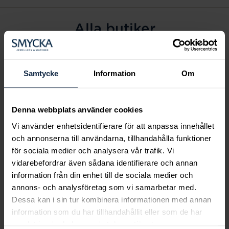
Alla butiker
Alingsås
Arvidsjaur
Samtycke
Information
Om
Avesta
Borås
Denna webbplats använder cookies
Eksjö
Vi använder enhetsidentifierare för att anpassa innehållet
Fagersta
och annonserna till användarna, tillhandahålla funktioner
Farsta
för sociala medier och analysera vår trafik. Vi
Frölunda torg
vidarebefordrar även sådana identifierare och annan
Gävle
information från din enhet till de sociala medier och
annons- och analysföretag som vi samarbetar med.
Halmstad
Dessa kan i sin tur kombinera informationen med annan
Halmstad Hallarna
information som du har tillhandahållit eller som de har
Haninge
samlat in när du har använt deras tjänster.