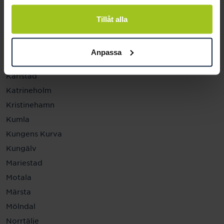
Helsingborg
Hässleholm
Tillåt alla
Jönköping
Kalmar
Anpassa
Karlskrona
Karlstad
Katrineholm
Kristinehamn
Kumla
Kungens Kurva
Kungälv
Mariestad
Motala
Märsta
Mölndal
Norrtälje