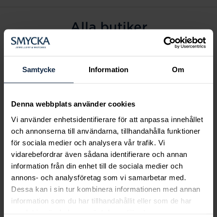
Alla butiker
Alingsås
Arvidsjaur
Samtycke
Information
Om
Avesta
Borås
Denna webbplats använder cookies
Eksjö
Vi använder enhetsidentifierare för att anpassa innehållet
Fagersta
och annonserna till användarna, tillhandahålla funktioner
Farsta
för sociala medier och analysera vår trafik. Vi
Frölunda torg
vidarebefordrar även sådana identifierare och annan
Gävle
information från din enhet till de sociala medier och
annons- och analysföretag som vi samarbetar med.
Halmstad
Dessa kan i sin tur kombinera informationen med annan
Halmstad Hallarna
information som du har tillhandahållit eller som de har
Haninge
samlat in när du har använt deras tjänster.