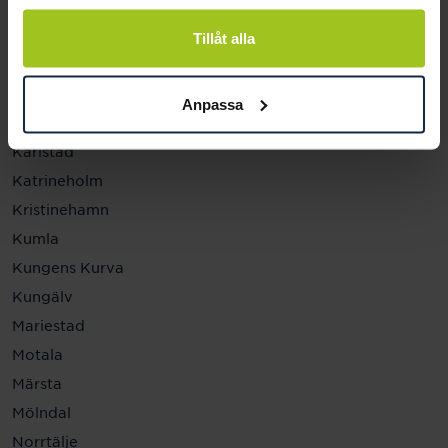
Helsingborg
Hässleholm
Tillåt alla
Jönköping
Kalmar
Anpassa
Karlskrona
Karlstad
Katrineholm
Kristinehamn
Kumla
Kungens Kurva
Kungälv
Mariestad
Motala
Märsta
Mölndal
Norrtälje