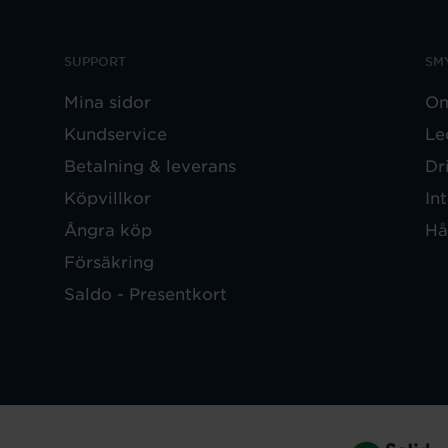
SUPPORT
SM
Mina sidor
Om
Kundservice
Le
Betalning & leverans
Dr
Köpvillkor
In
Ångra köp
Hå
Försäkring
Saldo - Presentkort