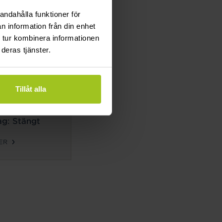
g: Stängt
andahålla funktioner för
n information från din enhet
ER
 tur kombinera informationen
deras tjänster.
TIDER
ag-
Tillåt alla
g:
10-18
g: 10-14
g: Stängt
ER