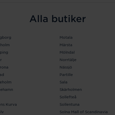
Alla butiker
ngborg
Motala
eholm
Märsta
ping
Mölndal
r
Norrtälje
krona
Nässjö
tad
Partille
neholm
Sala
inehamn
Skärholmen
a
Sollefteå
ns Kurva
Sollentuna
lv
Solna Mall of Scandinavia