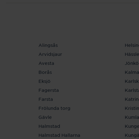
Alingsås
Helsi
Arvidsjaur
Hässl
Avesta
Jönkö
Borås
Kalma
Eksjö
Karls
Fagersta
Karls
Farsta
Katri
Frölunda torg
Krist
Gävle
Kuml
Halmstad
Kunge
Halmstad Hallarna
Kungä