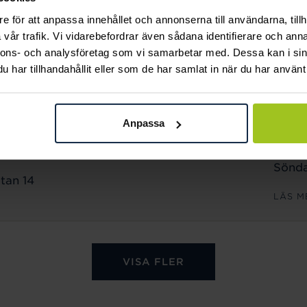
Sönda
e för att anpassa innehållet och annonserna till användarna, tillh
n 18
vår trafik. Vi vidarebefordrar även sådana identifierare och anna
LÄS M
nnons- och analysföretag som vi samarbetar med. Dessa kan i sin
har tillhandahållit eller som de har samlat in när du har använt 
ÖPPET
Månd
Anpassa
Freda
Lörda
Sönda
tan 14
LÄS M
VISA FLER