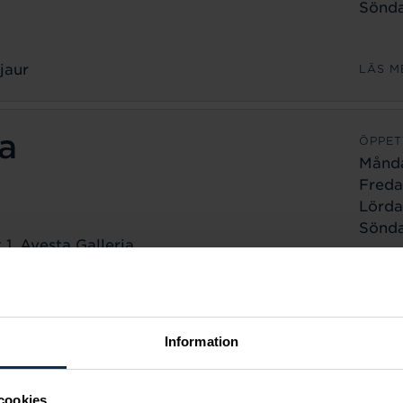
Sönda
jaur
LÄS M
a
ÖPPET
Månd
Freda
Lörda
Sönda
1, Avesta Galleria
a
LÄS M
ÖPPET
Information
Månd
Freda
cookies
Lörda