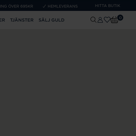
HITTA BUTIK
ING ÖVER 695KR
HEMLEVERANS
0
ER
TJÄNSTER
SÄLJ GULD