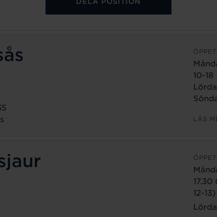
DELA POSITION
sås
ÖPPET
Månd
10-18
Lörda
Sönda
35
s
LÄS M
sjaur
ÖPPET
Månd
17.30
12-13)
Lörda