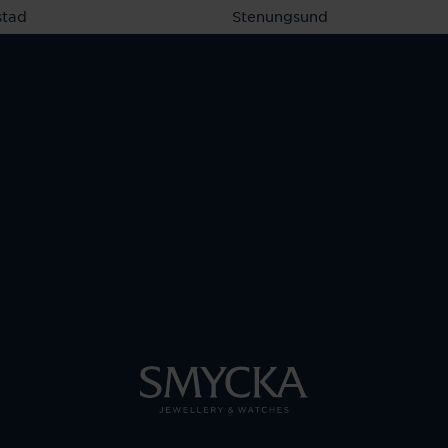
stad
Stenungsund