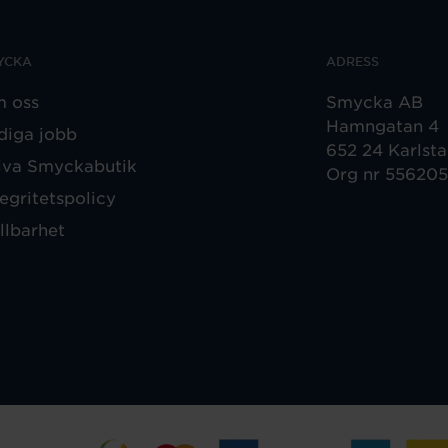
YCKA
ADRESS
 oss
Smycka AB
Hamngatan 4
diga jobb
652 24 Karlst
iva Smyckabutik
Org nr 55620
tegritetspolicy
llbarhet