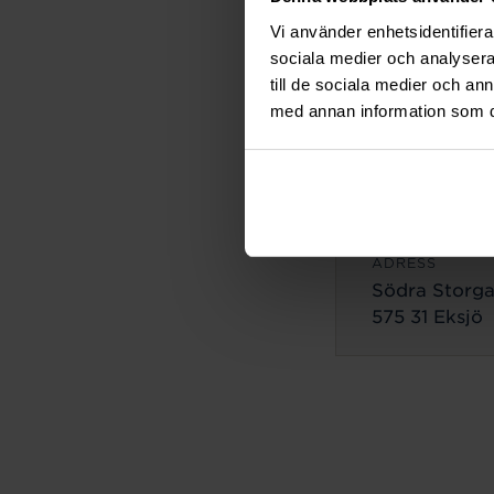
ADRESS
Vi använder enhetsidentifierar
Lilla Brogata
sociala medier och analysera 
503 35 Borås
till de sociala medier och a
med annan information som du 
Eksjö
ADRESS
Södra Storga
575 31 Eksjö