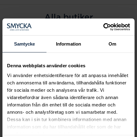
Alla butiker
Alingsås
Arvidsjaur
Samtycke
Information
Om
Avesta
Borås
Denna webbplats använder cookies
Eksjö
Vi använder enhetsidentifierare för att anpassa innehållet
Fagersta
och annonserna till användarna, tillhandahålla funktioner
Farsta
för sociala medier och analysera vår trafik. Vi
Frölunda torg
vidarebefordrar även sådana identifierare och annan
Gävle
information från din enhet till de sociala medier och
annons- och analysföretag som vi samarbetar med.
Halmstad
Dessa kan i sin tur kombinera informationen med annan
Halmstad Hallarna
information som du har tillhandahållit eller som de har
Haninge
samlat in när du har använt deras tjänster.