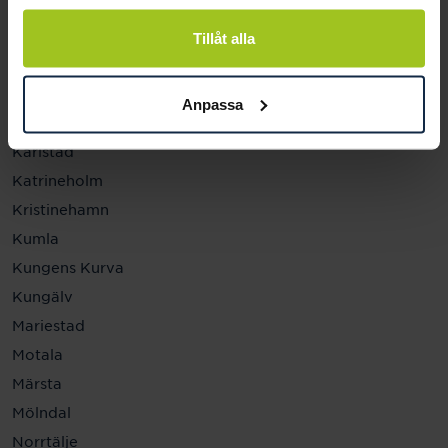
Helsingborg
Hässleholm
Tillåt alla
Jönköping
Kalmar
Anpassa
Karlskrona
Karlstad
Katrineholm
Kristinehamn
Kumla
Kungens Kurva
Kungälv
Mariestad
Motala
Märsta
Mölndal
Norrtälje