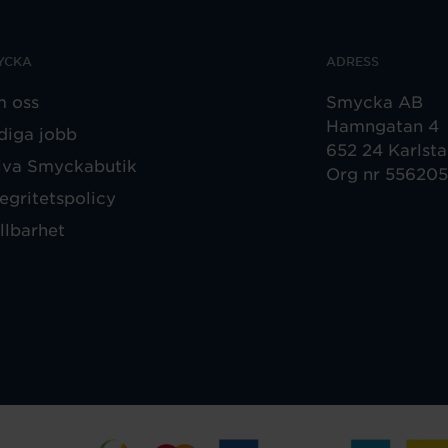
YCKA
ADRESS
 oss
Smycka AB
Hamngatan 4
diga jobb
652 24 Karlst
iva Smyckabutik
Org nr 55620
tegritetspolicy
llbarhet