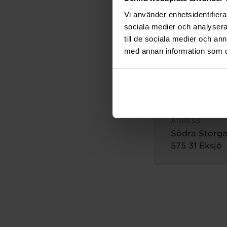
ADRESS
Vi använder enhetsidentifierar
Lilla Brogata
sociala medier och analysera 
503 35 Borås
till de sociala medier och a
med annan information som du 
Eksjö
ADRESS
Södra Storga
575 31 Eksjö