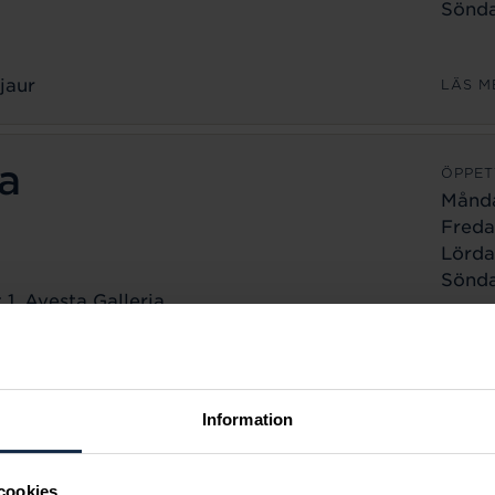
Sönda
jaur
LÄS M
a
ÖPPET
Månd
Freda
Lörda
Sönda
1, Avesta Galleria
a
LÄS M
ÖPPET
Information
Månd
Freda
cookies
Lörda