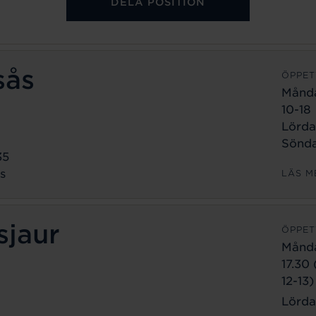
DELA POSITION
sås
ÖPPET
Månd
10-18
Lörda
Sönda
35
s
LÄS M
sjaur
ÖPPET
Månd
17.30
12-13)
Lörda