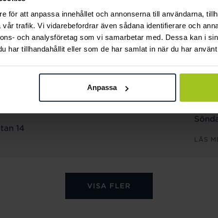
Sönda
e för att anpassa innehållet och annonserna till användarna, tillh
n 18
vår trafik. Vi vidarebefordrar även sådana identifierare och anna
LÄS M
nnons- och analysföretag som vi samarbetar med. Dessa kan i sin
har tillhandahållit eller som de har samlat in när du har använt 
ÖPPET
Månd
Anpassa
Freda
Lörda
Sönda
tan 14
LÄS M
VISA FLER