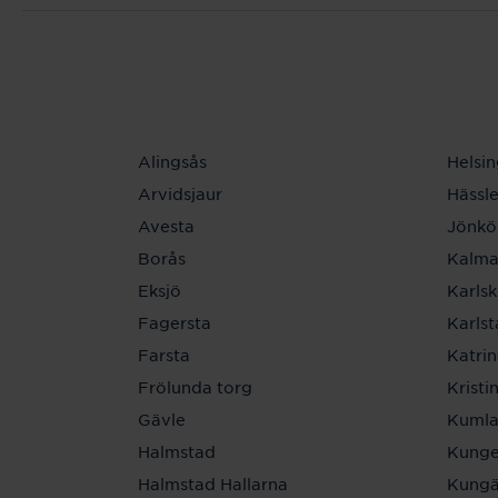
Alingsås
Helsi
Arvidsjaur
Hässl
Avesta
Jönkö
Borås
Kalma
Eksjö
Karls
Fagersta
Karls
Farsta
Katri
Frölunda torg
Krist
Gävle
Kuml
Halmstad
Kunge
Halmstad Hallarna
Kungä