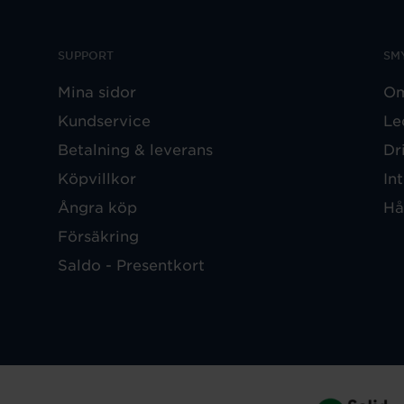
SUPPORT
SM
Mina sidor
Om
Kundservice
Le
Betalning & leverans
Dr
Köpvillkor
In
Ångra köp
Hå
Försäkring
Saldo - Presentkort