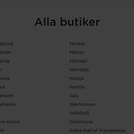
Alla butiker
ngborg
Motala
eholm
Märsta
ping
Mölndal
r
Norrtälje
krona
Nässjö
tad
Partille
neholm
Sala
inehamn
Skärholmen
a
Sollefteå
ns Kurva
Sollentuna
lv
Solna Mall of Scandinavia