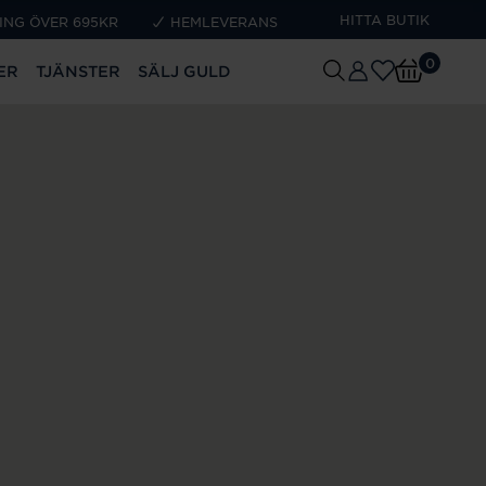
HITTA BUTIK
ING ÖVER 695KR
HEMLEVERANS
0
ER
TJÄNSTER
SÄLJ GULD