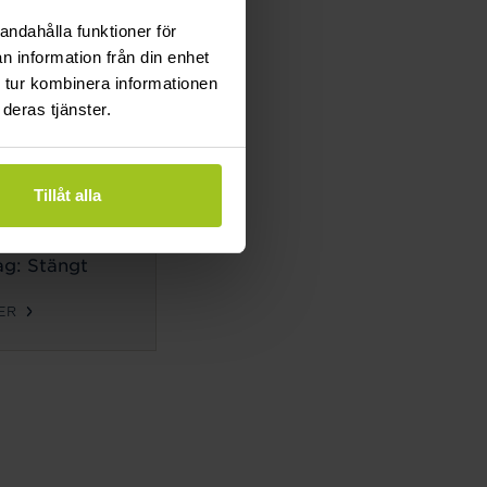
g: Stängt
andahålla funktioner för
n information från din enhet
ER
 tur kombinera informationen
deras tjänster.
TIDER
ag-
Tillåt alla
g:
10-18
g: 10-14
g: Stängt
ER