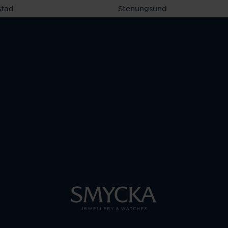
stad
Stenungsund