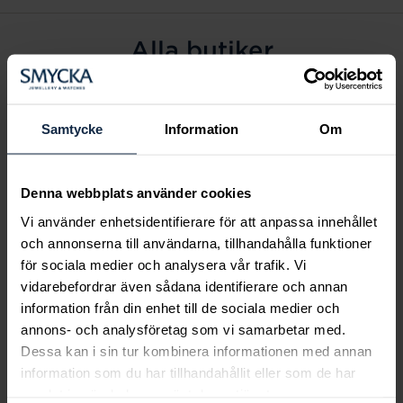
Alla butiker
Alingsås
Arvidsjaur
Samtycke
Information
Om
Avesta
Borås
Denna webbplats använder cookies
Eksjö
Vi använder enhetsidentifierare för att anpassa innehållet
Fagersta
och annonserna till användarna, tillhandahålla funktioner
Farsta
för sociala medier och analysera vår trafik. Vi
Frölunda torg
vidarebefordrar även sådana identifierare och annan
Gävle
information från din enhet till de sociala medier och
annons- och analysföretag som vi samarbetar med.
Halmstad
Dessa kan i sin tur kombinera informationen med annan
Halmstad Hallarna
information som du har tillhandahållit eller som de har
Haninge
samlat in när du har använt deras tjänster.