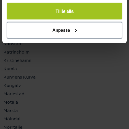
Helsingborg
Hässleholm
Tillåt alla
Jönköping
Kalmar
Anpassa
Karlskrona
Karlstad
Katrineholm
Kristinehamn
Kumla
Kungens Kurva
Kungälv
Mariestad
Motala
Märsta
Mölndal
Norrtälje