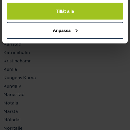
Helsingborg
Hässleholm
Tillåt alla
Jönköping
Kalmar
Anpassa
Karlskrona
Karlstad
Katrineholm
Kristinehamn
Kumla
Kungens Kurva
Kungälv
Mariestad
Motala
Märsta
Mölndal
Norrtälje