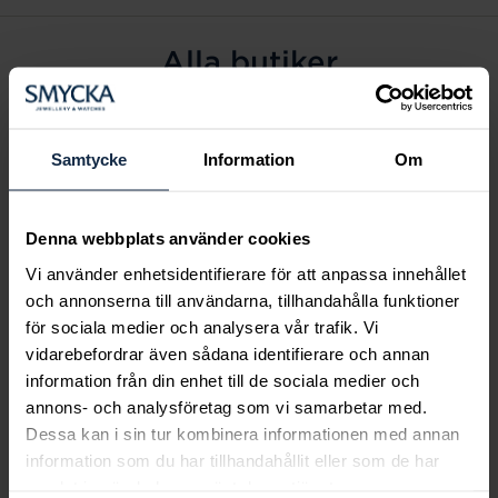
Alla butiker
Alingsås
Arvidsjaur
Samtycke
Information
Om
Avesta
Borås
Denna webbplats använder cookies
Eksjö
Vi använder enhetsidentifierare för att anpassa innehållet
Fagersta
och annonserna till användarna, tillhandahålla funktioner
Farsta
för sociala medier och analysera vår trafik. Vi
Frölunda torg
vidarebefordrar även sådana identifierare och annan
Gävle
information från din enhet till de sociala medier och
annons- och analysföretag som vi samarbetar med.
Halmstad
Dessa kan i sin tur kombinera informationen med annan
Halmstad Hallarna
information som du har tillhandahållit eller som de har
Haninge
samlat in när du har använt deras tjänster.