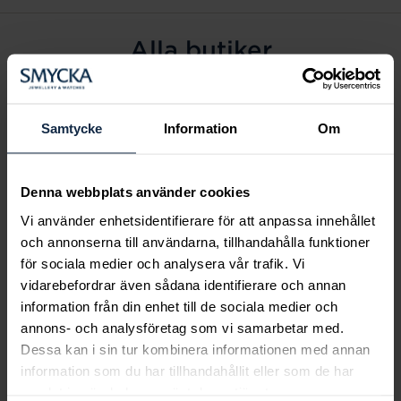
Alla butiker
Alingsås
Arvidsjaur
Samtycke
Information
Om
Avesta
Borås
Denna webbplats använder cookies
Eksjö
Vi använder enhetsidentifierare för att anpassa innehållet
Fagersta
och annonserna till användarna, tillhandahålla funktioner
Farsta
för sociala medier och analysera vår trafik. Vi
Frölunda torg
vidarebefordrar även sådana identifierare och annan
Gävle
information från din enhet till de sociala medier och
annons- och analysföretag som vi samarbetar med.
Halmstad
Dessa kan i sin tur kombinera informationen med annan
Halmstad Hallarna
information som du har tillhandahållit eller som de har
Haninge
samlat in när du har använt deras tjänster.