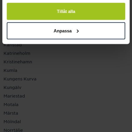
Helsingborg
Hässleholm
Tillåt alla
Jönköping
Kalmar
Anpassa
Karlskrona
Karlstad
Katrineholm
Kristinehamn
Kumla
Kungens Kurva
Kungälv
Mariestad
Motala
Märsta
Mölndal
Norrtälje