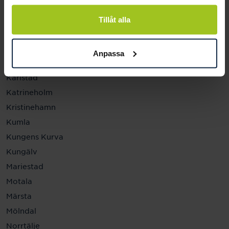
Helsingborg
Hässleholm
Tillåt alla
Jönköping
Kalmar
Anpassa
Karlskrona
Karlstad
Katrineholm
Kristinehamn
Kumla
Kungens Kurva
Kungälv
Mariestad
Motala
Märsta
Mölndal
Norrtälje