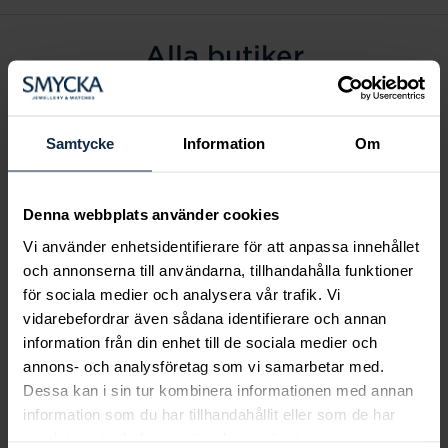
Alla butiker
Alingsås
Arvidsjaur
Samtycke
Information
Om
Avesta
Borås
Denna webbplats använder cookies
Eksjö
Vi använder enhetsidentifierare för att anpassa innehållet
Fagersta
och annonserna till användarna, tillhandahålla funktioner
Farsta
för sociala medier och analysera vår trafik. Vi
Frölunda torg
vidarebefordrar även sådana identifierare och annan
Gävle
information från din enhet till de sociala medier och
annons- och analysföretag som vi samarbetar med.
Halmstad
Dessa kan i sin tur kombinera informationen med annan
Halmstad Hallarna
information som du har tillhandahållit eller som de har
Haninge
samlat in när du har använt deras tjänster.