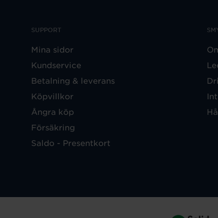
SUPPORT
SM
Mina sidor
Om
Kundservice
Le
Betalning & leverans
Dr
Köpvillkor
In
Ångra köp
Hå
Försäkring
Saldo - Presentkort