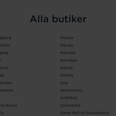
Alla butiker
ngborg
Motala
eholm
Märsta
ping
Mölndal
r
Norrtälje
krona
Nässjö
tad
Partille
neholm
Sala
inehamn
Skärholmen
a
Sollefteå
ns Kurva
Sollentuna
lv
Solna Mall of Scandinavia