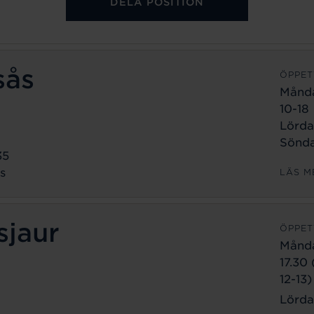
DELA POSITION
sås
ÖPPET
Månd
10-18
Lörda
Sönda
35
s
LÄS M
sjaur
ÖPPET
Månd
17.30
12-13)
Lörda