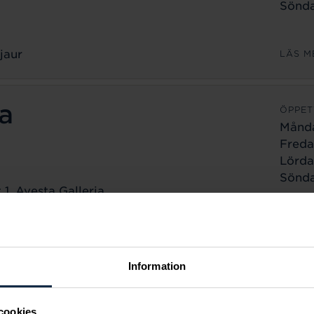
Sönda
jaur
LÄS M
a
ÖPPET
Månd
Freda
Lörda
Sönda
1, Avesta Galleria
a
LÄS M
ÖPPET
Information
Månd
Freda
cookies
Lörda