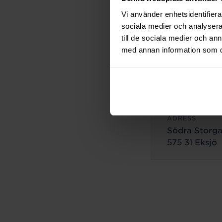
ADRESS
Vi använder enhetsidentifierar
Lilla Brogata
sociala medier och analysera 
503 35 Borås
till de sociala medier och a
med annan information som du 
Eksjö
ADRESS
Södra Storga
575 31 Eksjö