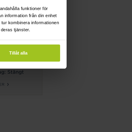
g: Stängt
andahålla funktioner för
n information från din enhet
ER
 tur kombinera informationen
deras tjänster.
TIDER
ag-
Tillåt alla
g:
10-18
g: 10-14
g: Stängt
ER