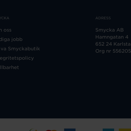
YCKA
ADRESS
 oss
Smycka AB
Hamngatan 4
diga jobb
652 24 Karlst
iva Smyckabutik
Org nr 55620
tegritetspolicy
llbarhet