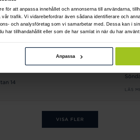
Sönda
e för att anpassa innehållet och annonserna till användarna, tillh
n 18
vår trafik. Vi vidarebefordrar även sådana identifierare och anna
LÄS M
nnons- och analysföretag som vi samarbetar med. Dessa kan i sin
har tillhandahållit eller som de har samlat in när du har använt 
ÖPPET
Månd
Anpassa
Freda
Lörda
Sönda
tan 14
LÄS M
VISA FLER