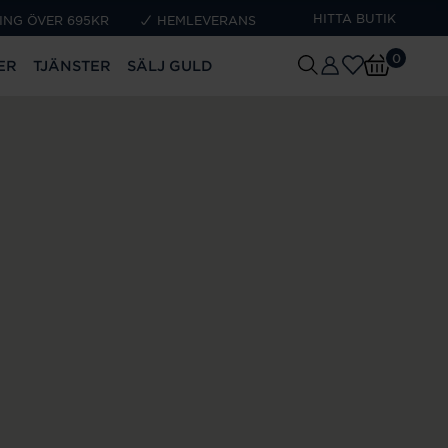
HITTA BUTIK
ING ÖVER 695KR
HEMLEVERANS
0
ER
TJÄNSTER
SÄLJ GULD