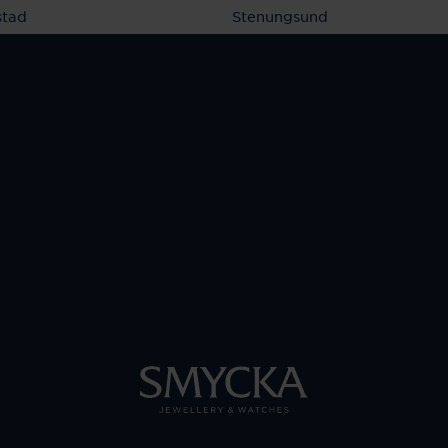
stad
Stenungsund