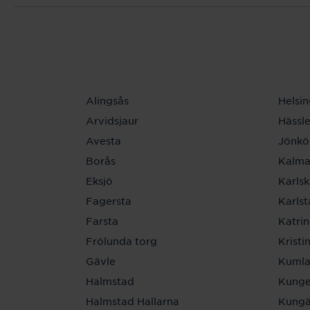
Alingsås
Helsi
Arvidsjaur
Hässl
Avesta
Jönkö
Borås
Kalma
Eksjö
Karls
Fagersta
Karls
Farsta
Katri
Frölunda torg
Krist
Gävle
Kuml
Halmstad
Kunge
Halmstad Hallarna
Kungä